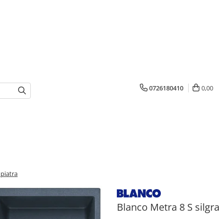
0726180410
0,00
 piatra
Blanco Metra 8 S silgran