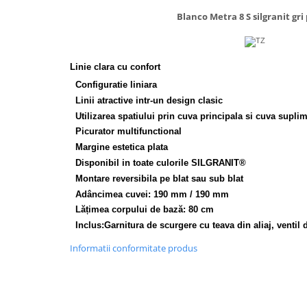
Inductie
Blanco Metra 8 S silgranit gri
Mixte
Plite cu hota integrata
Linie clara cu confort
Configuratie liniara
Linii atractive intr-un design clasic
Utilizarea spatiului prin cuva principala si cuva supli
Picurator multifunctional
Margine estetica plata
Disponibil in toate culorile SILGRANIT®
Montare reversibila pe blat sau sub blat
Adâncimea cuvei: 190 mm / 190 mm
Lățimea corpului de bază: 80 cm
Inclus:Garnitura de scurgere cu teava din aliaj, ventil d
Informatii conformitate produs