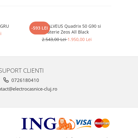
EGRU
Pachet ALVEUS Quadrix 50 G90 si
BLANCO C
-593 LEI
-363 LEI
baterie Zeos All Black
i
2.543,00 Lei
1.950,00 Lei
2.
SUPORT CLIENTI
0726180410
tact@electrocasnice-cluj.ro