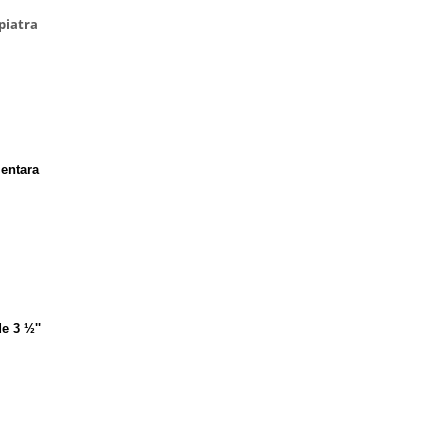
 piatra
mentara
e 3 ½''