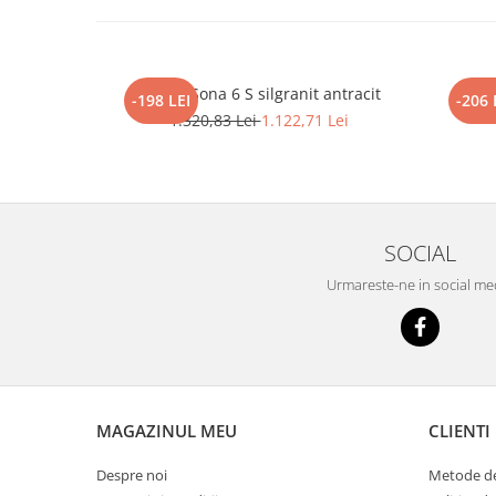
Blanco Sona 6 S silgranit antracit
BL
-198 LEI
-206 
1.320,83 Lei
1.122,71 Lei
SOCIAL
Urmareste-ne in social me
MAGAZINUL MEU
CLIENTI
Despre noi
Metode de