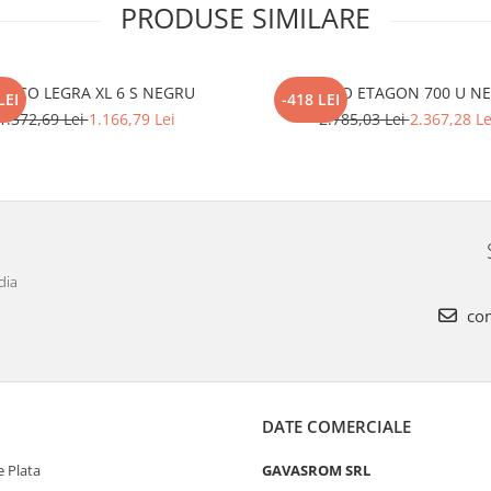
PRODUSE SIMILARE
ANCO LEGRA XL 6 S NEGRU
BLANCO ETAGON 700 U N
LEI
-418 LEI
1.372,69 Lei
1.166,79 Lei
2.785,03 Lei
2.367,28 Le
dia
con
DATE COMERCIALE
 Plata
GAVASROM SRL