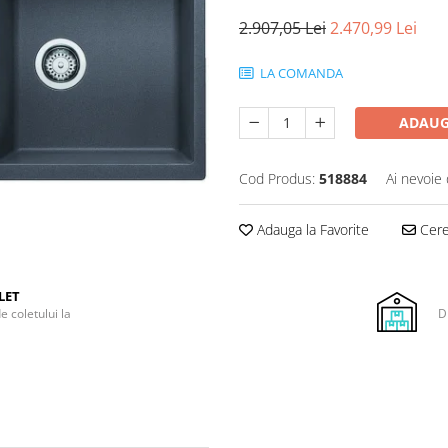
2.907,05 Lei
2.470,99 Lei
LA COMANDA
ADAUG
Cod Produs:
518884
Ai nevoie 
Adauga la Favorite
Cere 
LET
e coletului la
D