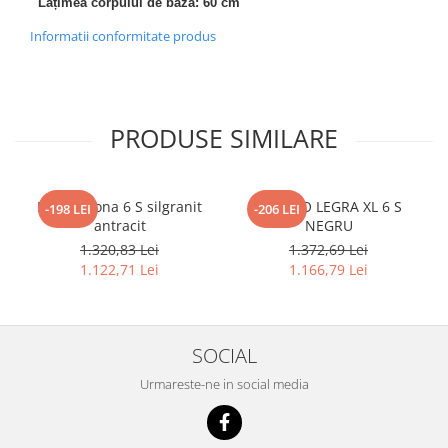
Lățimea corpului de bază: 60 cm
Informatii conformitate produs
PRODUSE SIMILARE
Blanco Sona 6 S silgranit
BLANCO LEGRA XL 6 S
-198 LEI
-206 LEI
antracit
NEGRU
1.320,83 Lei
1.372,69 Lei
1.122,71 Lei
1.166,79 Lei
SOCIAL
Urmareste-ne in social media