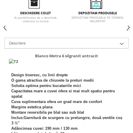
Inductie
Mixte
DEPOZITAM PRODUSELE
DESCHIDERE COLET
DEPOZITAM PRODUSELE PE TERMEN
Ai posibilitatea de a deschide
Plite cu hota integrata
NELIMITAT
coletului la livrare
Descriere
Blanco Metra 6 silgranit antracit
Design tineresc, cu linii drepte
O gama atractiva de chiuvete la preturi medii
Solutia optima pentru bucatariile mici
Capacitatea mare a cuvei ofera si mai mult spatiu pentru
spalat
Cuva suplimentara ofera un grad mare de confort
Margine estetica plana
Montare reversibila pe blat sau sub blat
Inclus:Garnitură de scurgere cu prelungire, două ventile coș
3 ½''
Adâncimea cuvei: 190 mm / 130 mm