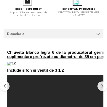
Domino( seturi modulare)
DEPOZITAM PRODUSELE
DESCHIDERE COLET
Electrice
DEPOZITAM PRODUSELE PE TERMEN
Ai posibilitatea de a deschide
NELIMITAT
coletului la livrare
Gaz
Inductie
Mixte
Descriere
Plite cu hota integrata
Chiuveta Blanco legra 6 de la producatorul germa
suplimentare prefrezate cu diametrul de 35 cm pentru
Include sifon si ventil de 3 1/2