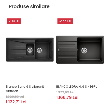
Produse similare
-198 LEI
-206 LEI
Blanco Sona 6 S silgranit
BLANCO LEGRA XL 6 S NEGRU
B
antracit
1.372,69 Lei
2.
1.320,83 Lei
1.166,79 Lei
2
1.122,71 Lei