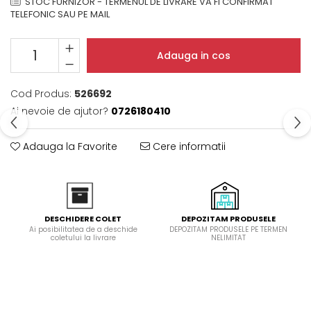
STOC FURNIZOR - TERMENUL DE LIVRARE VA FI CONFIRMAT
Domino( seturi modulare)
TELEFONIC SAU PE MAIL
Electrice
Gaz
Adauga in cos
Inductie
Mixte
Cod Produs:
526692
Plite cu hota integrata
Ai nevoie de ajutor?
0726180410
Adauga la Favorite
Cere informatii
DEPOZITAM PRODUSELE
DESCHIDERE COLET
DEPOZITAM PRODUSELE PE TERMEN
Ai posibilitatea de a deschide
NELIMITAT
coletului la livrare