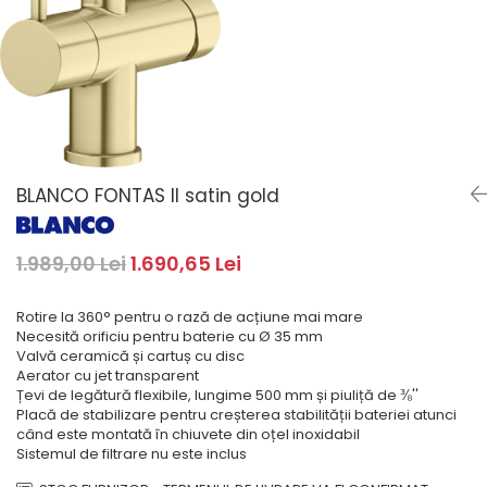
Masini de spalat rufe cu
minibaruri incorporabile
Pachete chiuvete si baterii
incarcare superioara
Cuptoare
Masini de spalat rufe cu uscator
Cuptoare
Masini de spalat rufe slim
Cuptoare cu microunde
(adancime 40-47 cm)
Hote
Uscatoare de rufe
Cu montare pe perete
Vitrine frigorifice si minibaruri
Hote cu montare in blat
BLANCO FONTAS II satin gold
Hote cu montare pe colt
Hote rustice
1.989,00 Lei
1.690,65 Lei
Hote tip insula
Incorporate
Rotire la 360° pentru o rază de acțiune mai mare
Integrate in tavan
Necesită orificiu pentru baterie cu Ø 35 mm
Masini de spalat vase
Valvă ceramică și cartuș cu disc
Aerator cu jet transparent
Complet incorporabile
Țevi de legătură flexibile, lungime 500 mm și piuliță de ⅜''
Placă de stabilizare pentru creșterea stabilității bateriei atunci
Partial incorporabile
când este montată în chiuvete din oțel inoxidabil
Plite
Sistemul de filtrare nu este inclus
Ceramica