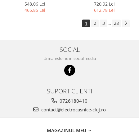
548,06 Lei
720,92 Lei
465,85 Lei
612,78 Lei
1
2
3
28
...
SOCIAL
Urmareste-ne in social media
SUPORT CLIENTI
0726180410
contact@electrocasnice-cluj.ro
MAGAZINUL MEU