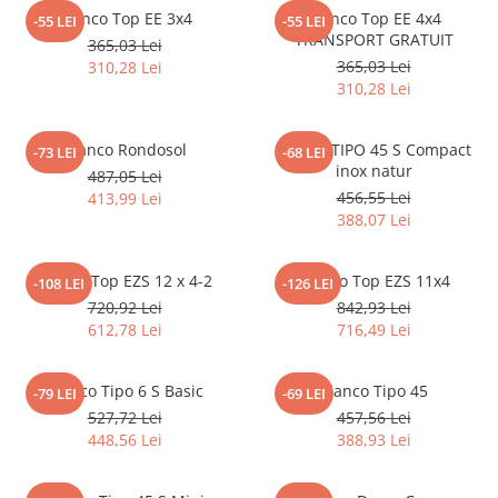
Inductie
Blanco Top EE 3x4
Blanco Top EE 4x4
-55 LEI
-55 LEI
TRANSPORT GRATUIT
365,03 Lei
Mixte
365,03 Lei
310,28 Lei
Plite cu hota integrata
310,28 Lei
Blanco Rondosol
Blanco TIPO 45 S Compact
-73 LEI
-68 LEI
inox natur
487,05 Lei
456,55 Lei
413,99 Lei
388,07 Lei
Blanco Top EZS 12 x 4-2
Blanco Top EZS 11x4
-108 LEI
-126 LEI
720,92 Lei
842,93 Lei
612,78 Lei
716,49 Lei
Blanco Tipo 6 S Basic
Blanco Tipo 45
-79 LEI
-69 LEI
527,72 Lei
457,56 Lei
448,56 Lei
388,93 Lei