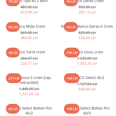
Blanco Tipo 45 S Mini
Blanco Daras Crom
-73 LEI
-54 LEI
487,05 Lei
359,00 Lei
413,99 Lei
305,15 Lei
Blanco Mida Crom
Robineti Blanco Daras-S Crom
-85 LEI
-94 LEI
569,00 Lei
629,00 Lei
483,65 Lei
534,65 Lei
Blanco Torre crom
Blanco Linus crom
-40 LEI
-186 LEI
264,37 Lei
1.239,00 Lei
224,71 Lei
1.053,15 Lei
Blanco Linus-S crom (cap
BLANCO Select 45/2
-217 LEI
-169 LEI
extractibil)
1.127,64 Lei
1.449,00 Lei
958,49 Lei
1.231,65 Lei
BLANCO Select Botton Pro
BLANCO Select Botton Pro
-82 LEI
-108 LEI
45/2
60/3