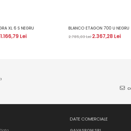
GRA XL 6 S NEGRU
BLANCO ETAGON 700 U NEGRU
1.166,79 Lei
2.367,28 Lei
i
2.785,03 Lei
a
co
DATE COMERCIALE
Plata
GAVASROM SRL