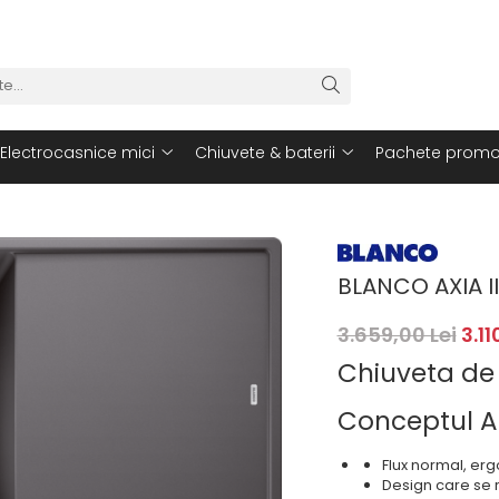
Electrocasnice mici
Chiuvete & baterii
Pachete promo
BLANCO AXIA II
3.659,00 Lei
3.11
Chiuveta de
Conceptul A
Flux normal, erg
Design care se r