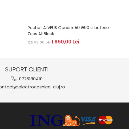
Pachet ALVEUS Quadrix 50 G90 si baterie
BLANC
Zeos All Black
2.419,
1.950,00 Lei
2.543,00 Lei
SUPORT CLIENTI
0726180410
ntact@electrocasnice-cluj.ro