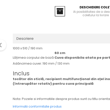
Domino( seturi modulare)
DESCHIDERE COLE
Electrice
Ai posibilitatea de a de
coletului la livrare
Gaz
Inductie
Mixte
Plite cu hota integrata
Descriere
1000 x 510 / 190 mm
60 cm
Lățimea corpului de bază:
Cuva disponibila atata pe par
Adâncimea cuvei: 190 mm / 130 mm
Inclus
tocător din sticlă, recipient multifuncțional din oțel i
(întrerupător rotativ) pentru cuva principală
Nota: Pozele si informatiile despre produs sunt cu titlu orienta
Informatii conformitate produs