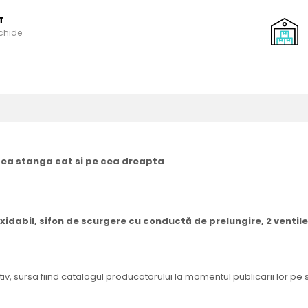
T
schide
tea stanga cat si pe cea dreapta
noxidabil, sifon de scurgere cu conductă de prelungire, 2 ventile
tiv, sursa fiind catalogul producatorului la momentul publicarii lor pe 