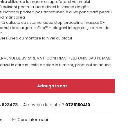
ru utilizarea la maxim a suprafeței și volumului
ă culisant pentru a lucra direct în vasele de gătit
funcțional poate fi poziționat liber în cuva principală pentru
od mâncarea
tă calitate cu sistemul aqua stop, preaplinul mascat C-
temul de scurgere InFino™ – elegant integrate și extrem de
t
 versiunea cu montare la nivel cu blatul
RMENUL DE LIVRARE VA FI CONFIRMAT TELEFONIC SAU PE MAIL
 cazul in care nu este pe stoc la furnizor, produsul se aduce
Adauga in cos
 523473
Ai nevoie de ajutor?
0726180410
te
Cere informatii