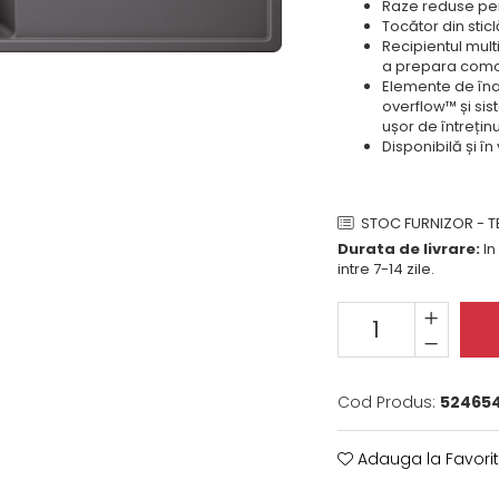
Raze reduse pent
Tocător din sticl
Recipientul multi
a prepara com
Elemente de înal
overflow™ și sis
ușor de întreținu
Disponibilă și în
STOC FURNIZOR - TE
Durata de livrare:
In
intre 7-14 zile.
Cod Produs:
524654
Adauga la Favori