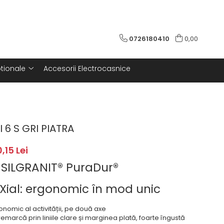
0726180410
0,00
tionale
Accesorii Electrocasnice
I 6 S GRI PIATRA
0,15 Lei
 SILGRANIT® PuraDur®
Xial: ergonomic în mod unic
onomic al activității, pe două axe
emarcă prin liniile clare și marginea plată, foarte îngustă