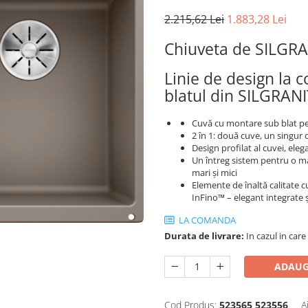
2.215,62 Lei
1.883,28 Lei
Chiuveta de SILGR
Linie de design la
blatul din SILGRA
Cuvă cu montare sub blat pen
2 în 1: două cuve, un singur
Design profilat al cuvei, el
Un întreg sistem pentru o mar
mari și mici
Elemente de înaltă calitate 
InFino™ – elegant integrate 
LA COMANDA
Durata de livrare:
In cazul in care
ADAUG
Cod Produs:
523565 523556
A