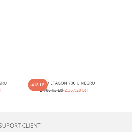
GRU
BLANCO ETAGON 700 U NEGRU
Pachet
-418 LEI
-593 LEI
b
i
2.785,03 Lei
2.367,28 Lei
2.
SUPORT CLIENTI