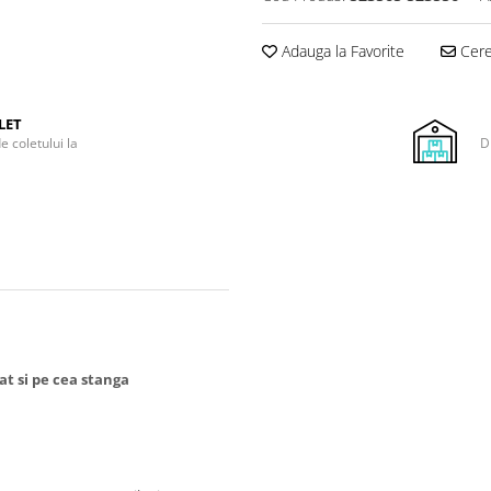
Adauga la Favorite
Cere 
LET
e coletului la
D
at si pe cea stanga