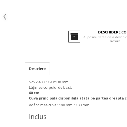
Inductie
Mixte
Plite cu hota integrata
DESCHIDERE CO
Ai posibilitatea de a deschid
livrare
Descriere
525 x 400 / 190/130 mm
Lățimea corpului de bază:
60 cm
Cuva principala disponibila atata pe partea dreapta c
Adâncimea cuvei: 190 mm / 130 mm
Inclus