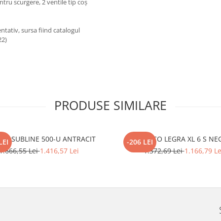
tru scurgere, 2 ventile tip coș
ntativ, sursa fiind catalogul
22)
PRODUSE SIMILARE
CO SUBLINE 500-U ANTRACIT
BLANCO LEGRA XL 6 S NE
LEI
-206 LEI
1.666,55 Lei
1.416,57 Lei
1.372,69 Lei
1.166,79 Le