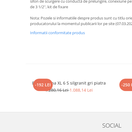
sifon de scurgere cu conductă de prelungire, conexiune pen
de 3 1/2'', kit de fixare
Nota: Pozele si informatiile despre produs sunt cu titlu orie
producatorului la momentul publicarii lor pe site (07.03.20
Informatii conformitate produs
Blanco Sona XL 6 S silgranit gri piatra
BLAN
-192 LEI
-250 
1.280,16 Lei
1.088,14 Lei
SOCIAL