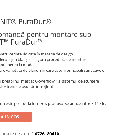
ANIT® PuraDur®
 comandă pentru montare sub
NIT™ PuraDur™
tru cerințe ridicate în materie de design
 decupaj în blat și o singură procedură de montare
egant, mereu la modă
e varietate de planuri în care actorii principali sunt cuvele
cu preaplinul mascat C-overflow™ și sistemul de scurgere
și extrem de ușor de întreținut
 nu este pe stoc la furnizor, produsul se aduce intre 7-14 zile.
A IN COS
i nevoie de ajutor?
0726180410