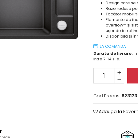
Design care se r
Raze reduse pent
Tocător mobil pe
Elemente de înal
overflow™ și sis
ușor de întreținu
Disponibilă și în
LA COMANDA
Durata de livrare:
In
intre 7-14 zile.
Cod Produs:
523173
Adauga la Favori
T
schide