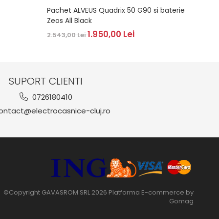
Pachet ALVEUS Quadrix 50 G90 si baterie
BLANC
Zeos All Black
2.419,
1.950,00 Lei
2.543,00 Lei
SUPORT CLIENTI
0726180410
ntact@electrocasnice-cluj.ro
©Copyright GAVASROM SRL 2026
Platforma E-commerce by
Gomag