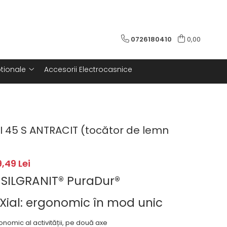
0726180410
0,00
tionale
Accesorii Electrocasnice
I 45 S ANTRACIT (tocător de lemn
,49 Lei
 SILGRANIT® PuraDur®
Xial: ergonomic în mod unic
onomic al activității, pe două axe