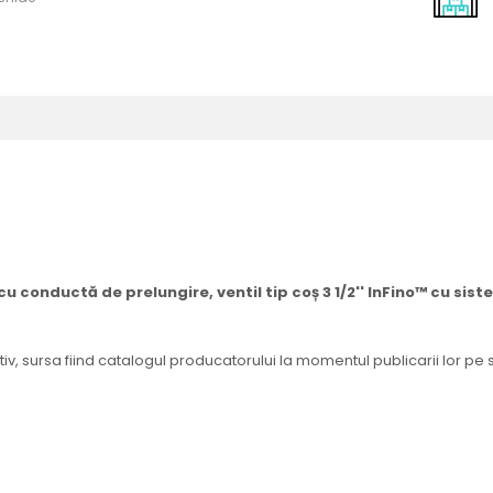
cu conductă de prelungire, ventil tip coș 3 1/2'' InFino™ cu si
tiv, sursa fiind catalogul producatorului la momentul publicarii lor pe 