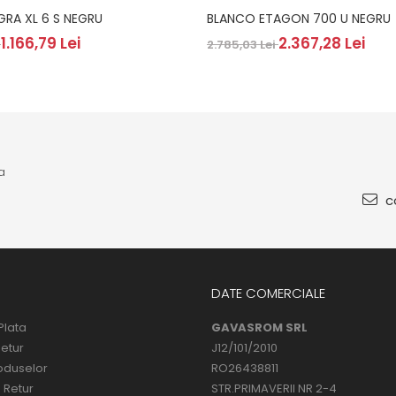
GRA XL 6 S NEGRU
BLANCO ETAGON 700 U NEGRU
1.166,79 Lei
2.367,28 Lei
i
2.785,03 Lei
a
co
DATE COMERCIALE
Plata
GAVASROM SRL
Retur
J12/101/2010
oduselor
RO26438811
 Retur
STR.PRIMAVERII NR 2-4