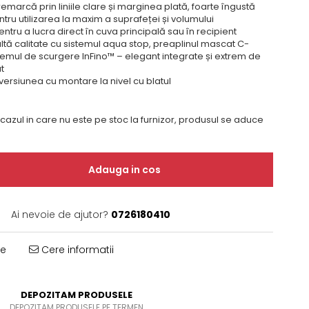
emarcă prin liniile clare și marginea plată, foarte îngustă
ru utilizarea la maxim a suprafeței și volumului
ntru a lucra direct în cuva principală sau în recipient
tă calitate cu sistemul aqua stop, preaplinul mascat C-
temul de scurgere InFino™ – elegant integrate și extrem de
t
 versiunea cu montare la nivel cu blatul
 cazul in care nu este pe stoc la furnizor, produsul se aduce
Adauga in cos
Ai nevoie de ajutor?
0726180410
te
Cere informatii
DEPOZITAM PRODUSELE
DEPOZITAM PRODUSELE PE TERMEN