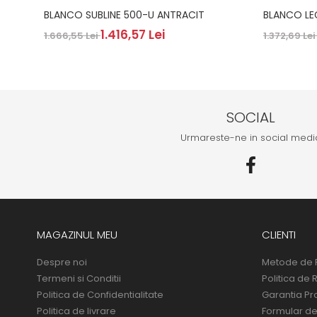
BLANCO SUBLINE 500-U ANTRACIT
BLANCO LE
1.416,57 Lei
1.666,55 Lei
1.372,69 Le
SOCIAL
Urmareste-ne in social medi
MAGAZINUL MEU
CLIENTI
Despre noi
Metode de 
Termeni si Conditii
Politica de 
Politica de Confidentialitate
Garantia Pr
Politica de livrare
Formular de