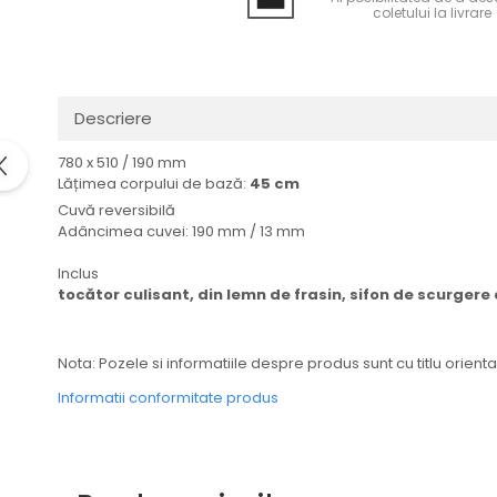
coletului la livrare
Domino( seturi modulare)
Electrice
Gaz
Inductie
Descriere
Mixte
780 x 510 / 190 mm
Plite cu hota integrata
Lățimea corpului de bază:
45 cm
Cuvă reversibilă
Adâncimea cuvei: 190 mm / 13 mm
Inclus
tocător culisant, din lemn de frasin, sifon de scurgere 
Nota: Pozele si informatiile despre produs sunt cu titlu orienta
Informatii conformitate produs