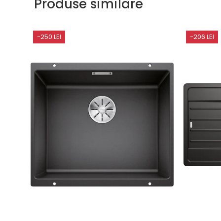
Produse similare
-250 LEI
-206 LEI