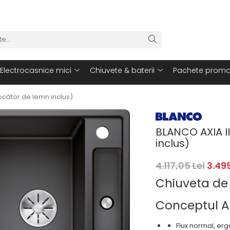
Electrocasnice mici
Chiuvete & baterii
Pachete promo
ocător de lemn inclus)
BLANCO AXIA II
inclus)
4.117,05 Lei
3.499
Chiuveta de
Conceptul A
Flux normal, erg