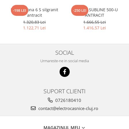
Blanco Sona 6 S silgranit
BLANCO SUBLINE 500-U
-198 LEI
-250 LEI
antracit
ANTRACIT
1.320,83 Lei
1.666,55 Lei
1.122,71 Lei
1.416,57 Lei
SOCIAL
Urmareste-ne in social media
SUPORT CLIENTI
0726180410
contact@electrocasnice-cluj.ro
MAGAZINUL MEU