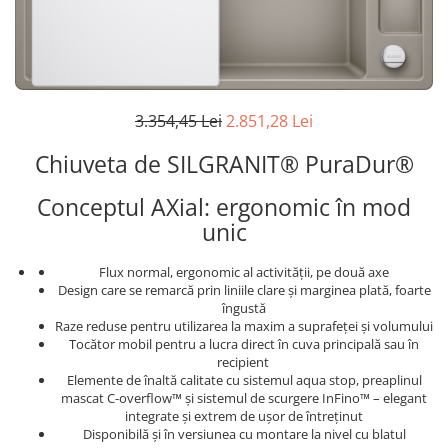
superioara
Cuptoare cu microunde
Pachete chiuvete si baterii
Masini de spalat rufe cu uscator
Hote
Masini de spalat rufe slim
Cu montare pe perete
(adancime 40-47 cm)
Hote cu montare in blat
Uscatoare de rufe
Hote cu montare pe colt
3.354,45 Lei
2.851,28 Lei
Vitrine frigorifice si minibaruri
Hote rustice
Chiuveta de SILGRANIT® PuraDur®
Hote tip insula
Incorporate
Conceptul AXial: ergonomic în mod
Integrate in tavan
unic
Masini de spalat vase
Flux normal, ergonomic al activității, pe două axe
Complet incorporabile
Design care se remarcă prin liniile clare și marginea plată, foarte
Partial incorporabile
îngustă
Raze reduse pentru utilizarea la maxim a suprafeței și volumului
Plite
Tocător mobil pentru a lucra direct în cuva principală sau în
Ceramica
recipient
Elemente de înaltă calitate cu sistemul aqua stop, preaplinul
Domino( seturi modulare)
mascat C-overflow™ și sistemul de scurgere InFino™ – elegant
Electrice
integrate și extrem de ușor de întreținut
Disponibilă și în versiunea cu montare la nivel cu blatul
Gaz