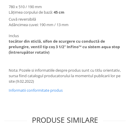
780 x 510 / 190 mm
Lățimea corpului de bază:
45 cm
Cuvă reversibilă
Adâncimea cuvei: 190 mm / 13 mm
Inclus
tocător din sticlă, sifon de scurgere cu conductă de
prelungire, ventil tip coș 3 1/2'' InFino™ cu sistem aqua stop
(întrerupător rotativ)
Nota: Pozele si informatiile despre produs sunt cu titlu orientativ,
sursa fiind catalogul producatorului la momentul publicarii lor pe
site (9.02.2022)
Informatii conformitate produs
PRODUSE SIMILARE