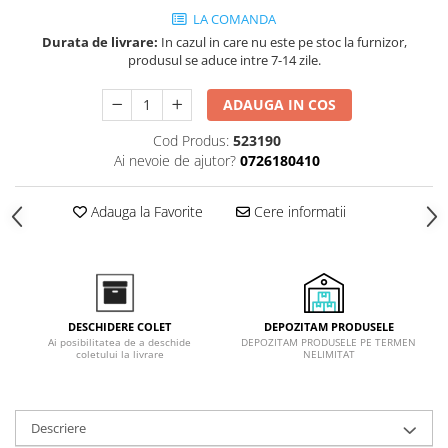
Inductie
LA COMANDA
Mixte
Durata de livrare:
In cazul in care nu este pe stoc la furnizor,
produsul se aduce intre 7-14 zile.
Plite cu hota integrata
ADAUGA IN COS
Cod Produs:
523190
Ai nevoie de ajutor?
0726180410
Adauga la Favorite
Cere informatii
DEPOZITAM PRODUSELE
DESCHIDERE COLET
DEPOZITAM PRODUSELE PE TERMEN
Ai posibilitatea de a deschide
NELIMITAT
coletului la livrare
Descriere