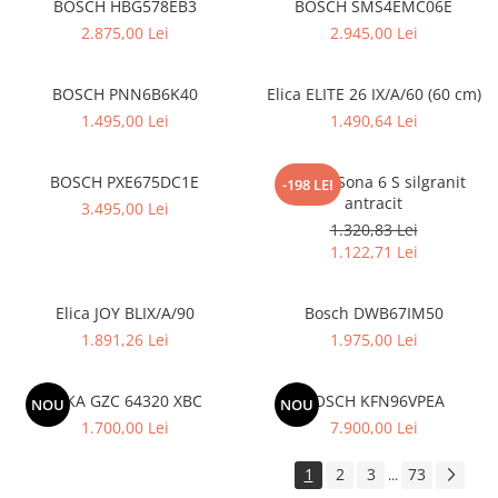
BOSCH HBG578EB3
BOSCH SMS4EMC06E
Inductie
2.875,00 Lei
2.945,00 Lei
Mixte
Plite cu hota integrata
BOSCH PNN6B6K40
Elica ELITE 26 IX/A/60 (60 cm)
1.495,00 Lei
1.490,64 Lei
BOSCH PXE675DC1E
Blanco Sona 6 S silgranit
-198 LEI
antracit
3.495,00 Lei
1.320,83 Lei
1.122,71 Lei
Elica JOY BLIX/A/90
Bosch DWB67IM50
1.891,26 Lei
1.975,00 Lei
TEKA GZC 64320 XBC
BOSCH KFN96VPEA
NOU
NOU
1.700,00 Lei
7.900,00 Lei
1
2
3
73
...