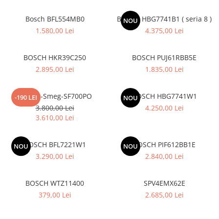
superioara
Cuptoare cu microunde
Pachete chiuvete si baterii
Masini de spalat rufe cu uscator
Hote
Bosch BFL554MB0
BOSCH HBG7741B1 ( seria 8 )
NOU
Masini de spalat rufe slim
1.580,00 Lei
4.375,00 Lei
Cu montare pe perete
(adancime 40-47 cm)
Hote cu montare in blat
Uscatoare de rufe
Hote cu montare pe colt
BOSCH HKR39C250
BOSCH PUJ61RBB5E
Vitrine frigorifice si minibaruri
Hote rustice
2.895,00 Lei
1.835,00 Lei
Hote tip insula
Incorporate
Cuptor-Smeg-SF700PO
BOSCH HBG7741W1
-190 LEI
NOU
Integrate in tavan
3.800,00 Lei
4.250,00 Lei
3.610,00 Lei
Masini de spalat vase
Complet incorporabile
BOSCH BFL7221W1
BOSCH PIF612BB1E
NOU
NOU
Partial incorporabile
3.290,00 Lei
2.840,00 Lei
Plite
Ceramica
BOSCH WTZ11400
SPV4EMX62E
Domino( seturi modulare)
379,00 Lei
2.685,00 Lei
Electrice
Gaz