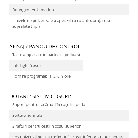
Detergent Automation
5 nivele de pulverizare a apei; Filtru cu autocurăţare şi
suprafaţă triplă
AFIŞAJ / PANOU DE CONTROL:
Taste amplasate în partea superioară
InfoLight (roșu)
Pornire programabilă: 3, 6, 9 ore
DOTĂRI / SISTEM COŞURI:
Suport pentru tacâmuri în coșul superior
Sertare normale
2 rafturi pentru cești în coșul superior
Coș universal pentru tacâmuri în coșul inferior, cu poziționare