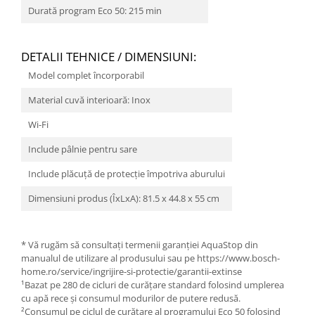
Durată program Eco 50: 215 min
DETALII TEHNICE / DIMENSIUNI:
Model complet încorporabil
Material cuvă interioară: Inox
Wi-Fi
Include pâlnie pentru sare
Include plăcuţă de protecţie împotriva aburului
Dimensiuni produs (ÎxLxA): 81.5 x 44.8 x 55 cm
* Vă rugăm să consultați termenii garanției AquaStop din
manualul de utilizare al produsului sau pe https://www.bosch-
home.ro/service/ingrijire-si-protectie/garantii-extinse
¹Bazat pe 280 de cicluri de curățare standard folosind umplerea
cu apă rece și consumul modurilor de putere redusă.
²Consumul pe ciclul de curățare al programului Eco 50 folosind