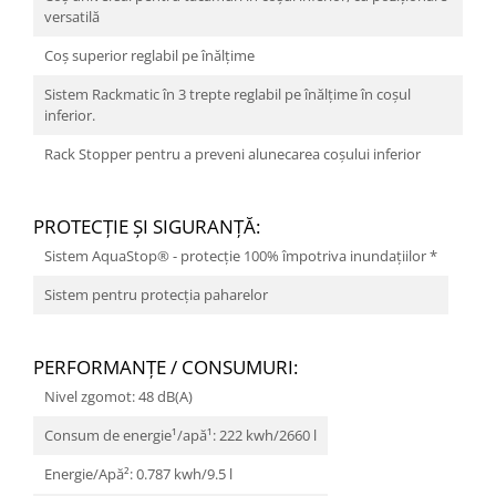
versatilă
Coș superior reglabil pe înălţime
Sistem Rackmatic în 3 trepte reglabil pe înălțime în coșul
inferior.
Rack Stopper pentru a preveni alunecarea coșului inferior
PROTECŢIE ŞI SIGURANŢĂ:
Sistem AquaStop® - protecție 100% împotriva inundațiilor *
Sistem pentru protecţia paharelor
PERFORMANŢE / CONSUMURI:
Nivel zgomot: 48 dB(A)
Consum de energie¹/apă¹: 222 kwh/2660 l
Energie/Apă²: 0.787 kwh/9.5 l