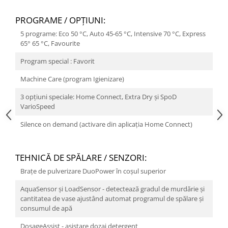
PROGRAME / OPŢIUNI:
5 programe: Eco 50 °C, Auto 45-65 °C, Intensive 70 °C, Express
65° 65 °C, Favourite
Program special : Favorit
Machine Care (program Igienizare)
3 opțiuni speciale: Home Connect, Extra Dry și SpoD
VarioSpeed
Silence on demand (activare din aplicația Home Connect)
TEHNICĂ DE SPĂLARE / SENZORI:
Braţe de pulverizare DuoPower în coşul superior
AquaSensor și LoadSensor - detectează gradul de murdărie și
cantitatea de vase ajustând automat programul de spălare și
consumul de apă
DosageAssist - asistare dozaj detergent