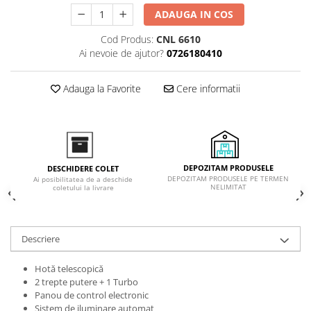
Inductie
ADAUGA IN COS
Mixte
Cod Produs:
CNL 6610
Plite cu hota integrata
Ai nevoie de ajutor?
0726180410
Adauga la Favorite
Cere informatii
DEPOZITAM PRODUSELE
DESCHIDERE COLET
DEPOZITAM PRODUSELE PE TERMEN
Ai posibilitatea de a deschide
NELIMITAT
coletului la livrare
Descriere
Hotă telescopică
2 trepte putere + 1 Turbo
Panou de control electronic
Sistem de iluminare automat