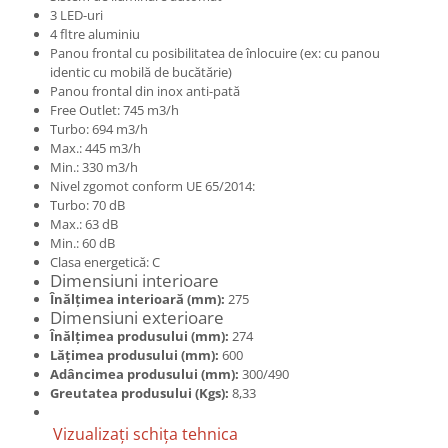
3 LED-uri
4 fltre aluminiu
Panou frontal cu posibilitatea de înlocuire (ex: cu panou
identic cu mobilă de bucătărie)
Panou frontal din inox anti-pată
Free Outlet: 745 m3/h
Turbo: 694 m3/h
Max.: 445 m3/h
Min.: 330 m3/h
Nivel zgomot conform UE 65/2014:
Turbo: 70 dB
Max.: 63 dB
Min.: 60 dB
Clasa energetică: C
Dimensiuni interioare
Înălțimea interioară (mm):
275
Dimensiuni exterioare
Înălțimea produsului (mm):
274
Lățimea produsului (mm):
600
Adâncimea produsului (mm):
300/490
Greutatea produsului (Kgs):
8,33
Vizualizați schița tehnica