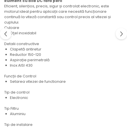
Rulment cu bile DC fără perii
Eficient, silențios, precis, sigur și controlat electronic, este
motorul ideal pentru aplicații care necesită funcționare
continuă la viteză constantă sau control precis al vitezei și
cuplului.
Culoare
Oţel inoxidabil
Detalii constructive
Clapetă antiretur
Reductor 150-120
Aspirație perimetrală
Inox AISI 430
Funcții de Control
Setarea vitezei de functionare
Tip de control
Electronic
Tip Filtru
Aluminiu
Tip de instalare