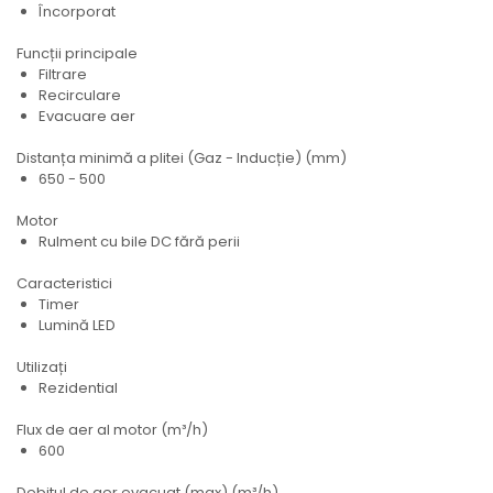
Încorporat
Funcții principale
Filtrare
Recirculare
Evacuare aer
Distanța minimă a plitei (Gaz - Inducție) (mm)
650 - 500
Motor
Rulment cu bile DC fără perii
Caracteristici
Timer
Lumină LED
Utilizați
Rezidential
Flux de aer al motor (m³/h)
600
Debitul de aer evacuat (max) (m³/h)