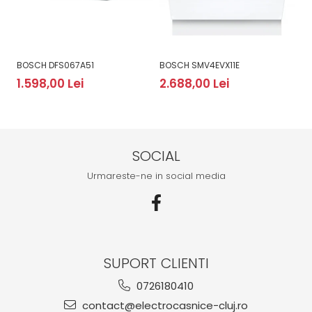
BOSCH DFS067A51
BOSCH SMV4EVX11E
B
1.598,00 Lei
2.688,00 Lei
2
SOCIAL
Urmareste-ne in social media
SUPORT CLIENTI
0726180410
contact@electrocasnice-cluj.ro