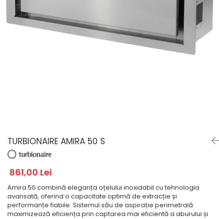
Masini de spalat rufe cu
minibaruri incorporabile
Pachete chiuvete si baterii
incarcare superioara
Cuptoare
Masini de spalat rufe cu uscator
Cuptoare
Masini de spalat rufe slim
Cuptoare cu microunde
(adancime 40-47 cm)
Hote
Uscatoare de rufe
Cu montare pe perete
Vitrine frigorifice si minibaruri
Hote cu montare in blat
Hote cu montare pe colt
Hote rustice
Hote tip insula
Incorporate
TURBIONAIRE AMIRA 50 S
Integrate in tavan
Masini de spalat vase
861,00 Lei
Complet incorporabile
Partial incorporabile
Amira 50 combină eleganța oțelului inoxidabil cu tehnologia
avansată, oferind o capacitate optimă de extracție și
Plite
performanțe fiabile. Sistemul său de aspirație perimetrală
maximizează eficiența prin captarea mai eficientă a aburului și
Ceramica