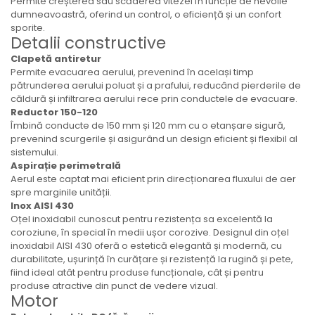
Permite creșterea sau scăderea vitezei în funcție de nevoile
dumneavoastră, oferind un control, o eficiență și un confort
sporite.
Detalii constructive
Clapetă antiretur
Permite evacuarea aerului, prevenind în același timp
pătrunderea aerului poluat și a prafului, reducând pierderile de
căldură și infiltrarea aerului rece prin conductele de evacuare.
Reductor 150-120
Îmbină conducte de 150 mm și 120 mm cu o etanșare sigură,
prevenind scurgerile și asigurând un design eficient și flexibil al
sistemului.
Aspirație perimetrală
Aerul este captat mai eficient prin direcționarea fluxului de aer
spre marginile unității.
Inox AISI 430
Oțel inoxidabil cunoscut pentru rezistența sa excelentă la
coroziune, în special în medii ușor corozive. Designul din oțel
inoxidabil AISI 430 oferă o estetică elegantă și modernă, cu
durabilitate, ușurință în curățare și rezistență la rugină și pete,
fiind ideal atât pentru produse funcționale, cât și pentru
produse atractive din punct de vedere vizual.
Motor