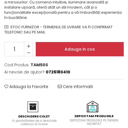
a mirosurilor. Cu comenzi intuitive, iluminare avansată și
Domino( seturi modulare)
instalare ușoară, oferă atât un stil modern, cât și o
funcționalitate excepțională pentru a vă îmbunătăți experiența
Electrice
în bucătărie.
Gaz
STOC FURNIZOR - TERMENUL DE LIVRARE VA FI CONFIRMAT
Inductie
TELEFONIC SAU PE MAIL
Mixte
Plite cu hota integrata
Adauga in cos
Cod Produs:
TAM50S
Ai nevoie de ajutor?
0726180410
Adauga la Favorite
Cere informatii
DEPOZITAM PRODUSELE
DESCHIDERE COLET
DEPOZITAM PRODUSELE PE TERMEN
Ai posibilitatea de a deschide
NELIMITAT
coletului la livrare