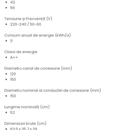
42
56
Tensiune și Frecvență (V)
220-240 / 50-60
Consum anual de energie (kWh/a)
11
Clasa de energie
A++
Diametru canal de conexiune (mm)
120
150
Diametru nominal al conductei de conexiune (mm)
150
Lungime nominală (cm)
52
Dimensiuni brute (cm)
63,5 x 35,7 x 39