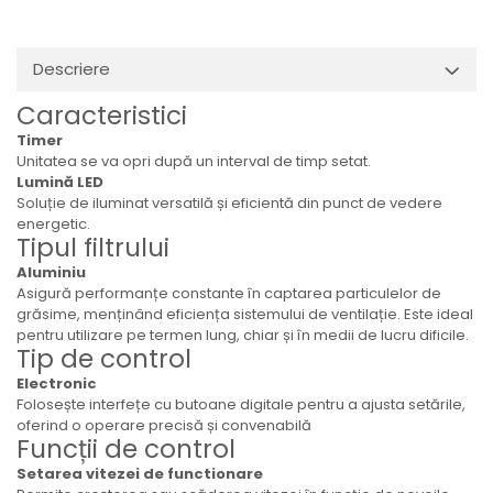
Descriere
Caracteristici
Timer
Unitatea se va opri după un interval de timp setat.
Lumină LED
Soluție de iluminat versatilă și eficientă din punct de vedere
energetic.
Tipul filtrului
Aluminiu
Asigură performanțe constante în captarea particulelor de
grăsime, menținând eficiența sistemului de ventilație. Este ideal
pentru utilizare pe termen lung, chiar și în medii de lucru dificile.
Tip de control
Electronic
Folosește interfețe cu butoane digitale pentru a ajusta setările,
oferind o operare precisă și convenabilă
Funcții de control
Setarea vitezei de functionare