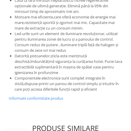
Casa ta fără mirosuri neplacute,cu filtrele regenerative
opționale de ultimă generație. Elimină până la 95% din
mirosuri timp de aproximativ trei ani.
Motoare mai eficiente,care oferă economie de energie mai
mare,rezistenţă sporită și zgomot mai mic. Capacitate mai
mare de extracție cu un consum minim.
Led-urile sunt un element de iluminare revoluționar, utilizat
pentru iluminarea zonei de lucru și a panoului de control.
Consum redus de putere , iluminare triplă față de halogen și
consum de zece ori mai redus
Datorită pistoanelor,sticla este menținută
deschisă,îmbunătățind siguranța la curățarea hotei. Pune tava
extractibilă suplimentară în mașina de spălat vase pentru
igienizarea în profunzime
Componentele electronice sunt complet integrate în
sticlă,dispuse printr-un panou de control simplu și intuitiv în
care poți accesa diferitele funcții rapid și eficient
Informatii conformitate produs
PRODUSE SIMILARE