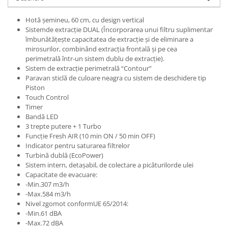
Hotă şemineu, 60 cm, cu design vertical
Sistemde extracţie DUAL (Încorporarea unui filtru suplimentar
îmbunătățește capacitatea de extracţie și de eliminare a
mirosurilor, combinând extracţia frontală și pe cea
perimetrală într-un sistem dublu de extracție).
Sistem de extracţie perimetrală “Contour”
Paravan sticlă de culoare neagra cu sistem de deschidere tip
Piston
Touch Control
Timer
Bandă LED
3 trepte putere + 1 Turbo
Funcţie Fresh AIR (10 min ON / 50 min OFF)
Indicator pentru saturarea filtrelor
Turbină dublă (EcoPower)
Sistem intern, detaşabil, de colectare a picăturilorde ulei
Capacitate de evacuare:
-Min.307 m3/h
-Max.584 m3/h
Nivel zgomot conformUE 65/2014:
-Min.61 dBA
-Max.72 dBA