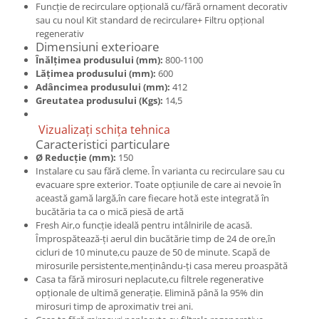
Funcție de recirculare opțională cu/fără ornament decorativ
sau cu noul Kit standard de recirculare+ Filtru opțional
regenerativ
Dimensiuni exterioare
Înălțimea produsului (mm):
800-1100
Lățimea produsului (mm):
600
Adâncimea produsului (mm):
412
Greutatea produsului (Kgs):
14,5
Vizualizați schița tehnica
Caracteristici particulare
Ø Reducție (mm):
150
Instalare cu sau fără cleme. În varianta cu recirculare sau cu
evacuare spre exterior. Toate opțiunile de care ai nevoie în
această gamă largă,în care fiecare hotă este integrată în
bucătăria ta ca o mică piesă de artă
Fresh Air,o funcție ideală pentru intâlnirile de acasă.
Împrospătează-ți aerul din bucătărie timp de 24 de ore,în
cicluri de 10 minute,cu pauze de 50 de minute. Scapă de
mirosurile persistente,menținându-ți casa mereu proaspătă
Casa ta fără mirosuri neplacute,cu filtrele regenerative
opționale de ultimă generație. Elimină până la 95% din
mirosuri timp de aproximativ trei ani.