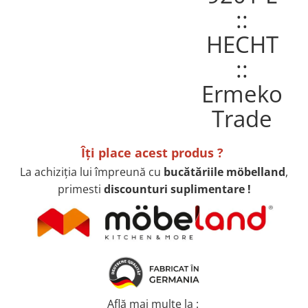
Inductie
Mixte
Plite cu hota integrata
Îţi place acest produs ?
La achiziţia lui împreună cu
bucătăriile möbelland
,
primesti
discounturi suplimentare !
Află mai multe la :