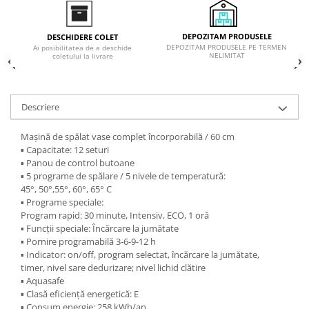
Inductie
Mixte
DEPOZITAM PRODUSELE
DESCHIDERE COLET
Plite cu hota integrata
DEPOZITAM PRODUSELE PE TERMEN
Ai posibilitatea de a deschide
NELIMITAT
coletului la livrare
Descriere
Mașină de spălat vase complet încorporabilă / 60 cm
▪ Capacitate: 12 seturi
▪ Panou de control butoane
▪ 5 programe de spălare / 5 nivele de temperatură:
45°, 50°,55°, 60°, 65° C
▪ Programe speciale:
Program rapid: 30 minute, Intensiv, ECO, 1 oră
▪ Funcţii speciale: Încărcare la jumătate
▪ Pornire programabilă 3-6-9-12 h
▪ Indicator: on/off, program selectat, încărcare la jumătate,
timer, nivel sare dedurizare; nivel lichid clătire
▪ Aquasafe
▪ Clasă eficienţă energetică: E
▪ Consum energie: 258 kWh/an