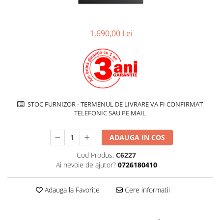
superioara
Cuptoare cu microunde
Pachete chiuvete si baterii
Masini de spalat rufe cu uscator
Hote
Masini de spalat rufe slim
Cu montare pe perete
1.690,00 Lei
(adancime 40-47 cm)
Hote cu montare in blat
Uscatoare de rufe
Hote cu montare pe colt
Vitrine frigorifice si minibaruri
Hote rustice
Hote tip insula
Incorporate
STOC FURNIZOR - TERMENUL DE LIVRARE VA FI CONFIRMAT
Integrate in tavan
TELEFONIC SAU PE MAIL
Masini de spalat vase
Complet incorporabile
ADAUGA IN COS
Partial incorporabile
Cod Produs:
C6227
Plite
Ai nevoie de ajutor?
0726180410
Ceramica
Domino( seturi modulare)
Adauga la Favorite
Cere informatii
Electrice
Gaz