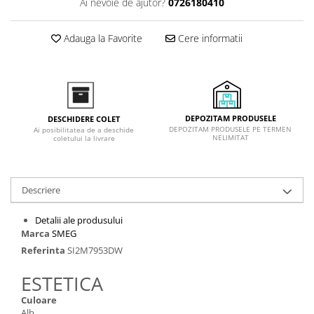
Ai nevoie de ajutor?
0726180410
Inductie
Mixte
Adauga la Favorite
Cere informatii
Plite cu hota integrata
DEPOZITAM PRODUSELE
DESCHIDERE COLET
DEPOZITAM PRODUSELE PE TERMEN
Ai posibilitatea de a deschide
NELIMITAT
coletului la livrare
Descriere
Detalii ale produsului
Marca
SMEG
Referinta
SI2M7953DW
ESTETICA
Culoare
Alb