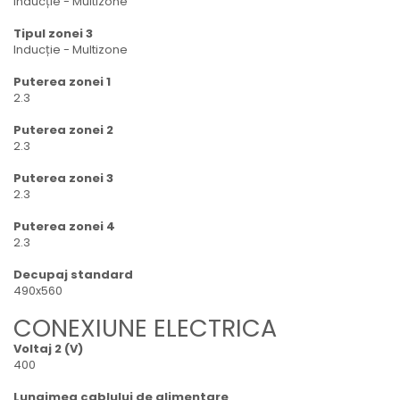
Inducție - Multizone
Tipul zonei 3
Inducție - Multizone
Puterea zonei 1
2.3
Puterea zonei 2
2.3
Puterea zonei 3
2.3
Puterea zonei 4
2.3
Decupaj standard
490x560
CONEXIUNE ELECTRICA
Voltaj 2 (V)
400
Lungimea cablului de alimentare