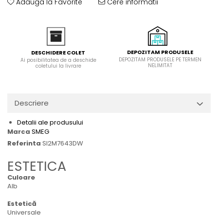
Adauga la Favorite
Cere informatii
Domino( seturi modulare)
Electrice
Gaz
Inductie
DEPOZITAM PRODUSELE
DESCHIDERE COLET
Mixte
DEPOZITAM PRODUSELE PE TERMEN
Ai posibilitatea de a deschide
NELIMITAT
coletului la livrare
Plite cu hota integrata
Descriere
Detalii ale produsului
Marca
SMEG
Referinta
SI2M7643DW
ESTETICA
Culoare
Alb
Estetică
Universale