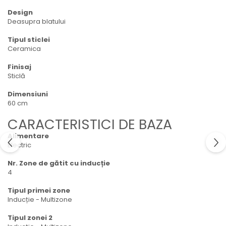
Design
Deasupra blatului
Tipul sticlei
Ceramica
Finisaj
Sticlă
Dimensiuni
60 cm
CARACTERISTICI DE BAZA
Alimentare
Electric
Nr. Zone de gătit cu inducție
4
Tipul primei zone
Inducție - Multizone
Tipul zonei 2