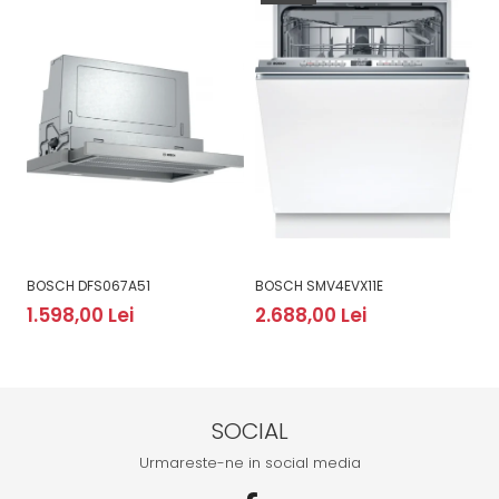
BOSCH DFS067A51
BOSCH SMV4EVX11E
B
1.598,00 Lei
2.688,00 Lei
2
SOCIAL
Urmareste-ne in social media