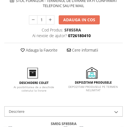
STOC FURNIZOR - TERMENUL DE LIVRARE VA FI CONFIRMAT
Inductie
TELEFONIC SAU PE MAIL
Mixte
Plite cu hota integrata
ADAUGA IN COS
Cod Produs:
SF855RA
Ai nevoie de ajutor?
0726180410
Adauga la Favorite
Cere informatii
DEPOZITAM PRODUSELE
DESCHIDERE COLET
DEPOZITAM PRODUSELE PE TERMEN
Ai posibilitatea de a deschide
NELIMITAT
coletului la livrare
Descriere
SMEG SF855RA