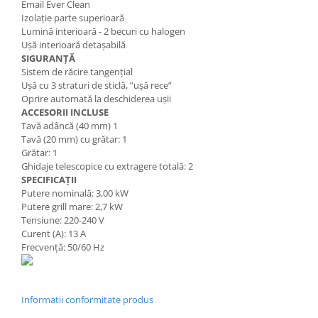
Email Ever Clean
Izolație parte superioară
Lumină interioară - 2 becuri cu halogen
Ușă interioară detașabilă
SIGURANȚĂ
Sistem de răcire tangențial
Ușă cu 3 straturi de sticlă, ”ușă rece”
Oprire automată la deschiderea ușii
ACCESORII INCLUSE
Tavă adâncă (40 mm) 1
Tavă (20 mm) cu grătar: 1
Grătar: 1
Ghidaje telescopice cu extragere totală: 2
SPECIFICAȚII
Putere nominală: 3,00 kW
Putere grill mare: 2,7 kW
Tensiune: 220-240 V
Curent (A): 13 A
Frecvență: 50/60 Hz
Informatii conformitate produs