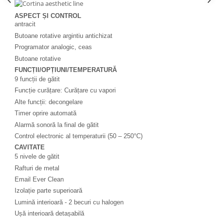
ASPECT ȘI CONTROL
antracit
Butoane rotative argintiu antichizat
Programator analogic, ceas
Butoane rotative
FUNCȚII/OPȚIUNI/TEMPERATURĂ
9 funcții de gătit
Funcție curățare: Curățare cu vapori
Alte funcții: decongelare
Timer oprire automată
Alarmă sonoră la final de găti
t
Control electronic al temperaturii (50 – 250°C)
CAVITATE
5 nivele de gătit
Rafturi de metal
Email Ever Clean
Izolație parte superioară
Lumină interioară - 2 becuri cu halogen
Ușă interioară detașabilă