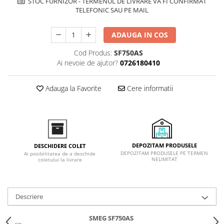
STOC FURNIZOR - TERMENUL DE LIVRARE VA FI CONFIRMAT
Inductie
TELEFONIC SAU PE MAIL
Mixte
Plite cu hota integrata
ADAUGA IN COS
Cod Produs:
SF750AS
Ai nevoie de ajutor?
0726180410
Adauga la Favorite
Cere informatii
DEPOZITAM PRODUSELE
DESCHIDERE COLET
DEPOZITAM PRODUSELE PE TERMEN
Ai posibilitatea de a deschide
NELIMITAT
coletului la livrare
Descriere
SMEG SF750AS