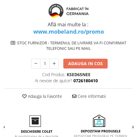
Inductie
Mixte
Plite cu hota integrata
Află mai multe la :
www.mobeland.ro/promo
STOC FURNIZOR - TERMENUL DE LIVRARE VA FI CONFIRMAT
TELEFONIC SAU PE MAIL
ADAUGA IN COS
Cod Produs:
KSED65NEE
Ai nevoie de ajutor?
0726180410
Adauga la Favorite
Cere informatii
DEPOZITAM PRODUSELE
DESCHIDERE COLET
DEPOZITAM PRODUSELE PE TERMEN
Ai posibilitatea de a deschide