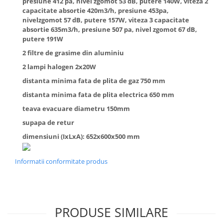
presiune 412 pa, nivel zgomot 53 dB, putere 140W, viteza 2
capacitate absortie 420m3/h, presiune 453pa,
nivel
zgomot 57 dB, putere 157W, viteza 3 capacitate
absortie 635m3/h, presiune 507 pa, nivel zgomot 67 dB,
putere 191W
2 filtre de grasime din aluminiu
2 lampi halogen 2x20W
distanta minima fata de plita de gaz 750 mm
distanta minima fata de plita electrica 650 mm
teava evacuare diametru 150mm
supapa de retur
dimensiuni (IxLxA): 652x600x500 mm
Informatii conformitate produs
PRODUSE SIMILARE