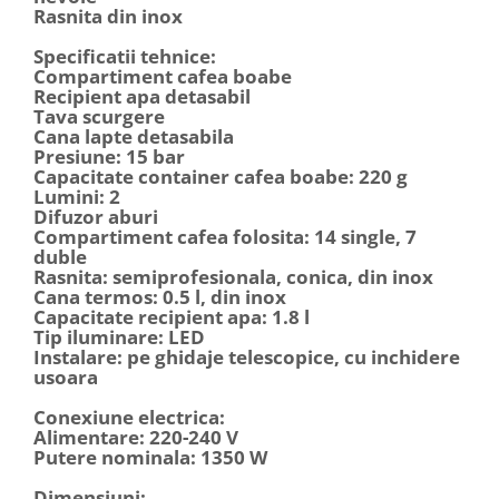
Rasnita din inox
Specificatii tehnice:
Compartiment cafea boabe
Recipient apa detasabil
Tava scurgere
Cana lapte detasabila
Presiune: 15 bar
Capacitate container cafea boabe: 220 g
Lumini: 2
Difuzor aburi
Compartiment cafea folosita: 14 single, 7
duble
Rasnita: semiprofesionala, conica, din inox
Cana termos: 0.5 l, din inox
Capacitate recipient apa: 1.8 l
Tip iluminare: LED
Instalare: pe ghidaje telescopice, cu inchidere
usoara
Conexiune electrica:
Alimentare: 220-240 V
Putere nominala: 1350 W
Dimensiuni: