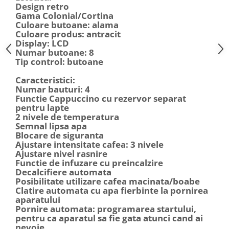
Design retro
Gama Colonial/Cortina
Culoare butoane: alama
Culoare produs: antracit
Display: LCD
Numar butoane: 8
Tip control: butoane
Caracteristici:
Numar bauturi: 4
Functie Cappuccino cu rezervor separat
pentru lapte
2 nivele de temperatura
Semnal lipsa apa
Blocare de siguranta
Ajustare intensitate cafea: 3 nivele
Ajustare nivel rasnire
Functie de infuzare cu preincalzire
Decalcifiere automata
Posibilitate utilizare cafea macinata/boabe
Clatire automata cu apa fierbinte la pornirea
aparatului
Pornire automata: programarea startului,
pentru ca aparatul sa fie gata atunci cand ai
nevoie