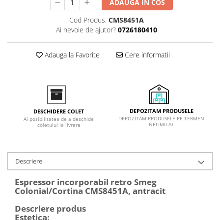
ADAUGA IN COS
Inductie
Cod Produs:
CMS8451A
Mixte
Ai nevoie de ajutor?
0726180410
Plite cu hota integrata
Adauga la Favorite
Cere informatii
DEPOZITAM PRODUSELE
DESCHIDERE COLET
DEPOZITAM PRODUSELE PE TERMEN
Ai posibilitatea de a deschide
NELIMITAT
coletului la livrare
Descriere
Espressor incorporabil retro Smeg
Colonial/Cortina CMS8451A, antracit
Descriere produs
Estetica: