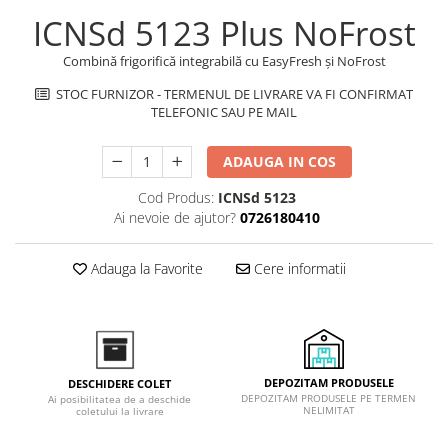
Inductie
ICNSd 5123 Plus NoFrost
Mixte
Combină frigorifică integrabilă cu EasyFresh şi NoFrost
Plite cu hota integrata
STOC FURNIZOR - TERMENUL DE LIVRARE VA FI CONFIRMAT
TELEFONIC SAU PE MAIL
ADAUGA IN COS
Cod Produs:
ICNSd 5123
Ai nevoie de ajutor?
0726180410
Adauga la Favorite
Cere informatii
DEPOZITAM PRODUSELE
DESCHIDERE COLET
DEPOZITAM PRODUSELE PE TERMEN
Ai posibilitatea de a deschide
NELIMITAT
coletului la livrare