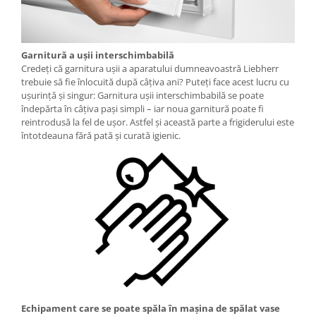
Garnitură a uşii interschimbabilă
Credeţi că garnitura uşii a aparatului dumneavoastră Liebherr
trebuie să fie înlocuită după câţiva ani? Puteţi face acest lucru cu
uşurinţă şi singur: Garnitura uşii interschimbabilă se poate
îndepărta în câţiva paşi simpli – iar noua garnitură poate fi
reintrodusă la fel de uşor. Astfel şi această parte a frigiderului este
întotdeauna fără pată şi curată igienic.
Echipament care se poate spăla în mașina de spălat vase