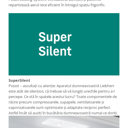
repartizează aerul rece eficient în întregul spaţiu frigorific.
SuperSilent
Psssst – ascultaţi cu atenţie: Aparatul dumneavoastră Liebherr
este atât de silenţios, că trebuie să vă lungiţi urechile pentru a-l
percepe. Ce stă în spatele acestui lucru? Toate componentele de
răcire precum compresoarele, supapele, ventilatoarele şi
vaporizatoarele sunt optimizate şi adaptate reciproc perfect.
Astfel încât să auziţi în bucătăria dumneavoastră numai ce doriţi.