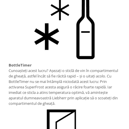
BottleTimer
Cunoaşteţi acest lucru? Aşezaţi o sticlă de vin în compartimentul
de gheaţă, astfel încât să fie răcită rapid – şi o uitaţi acolo. Cu
BottleTimer nu se mai întâmplă niciodată acest lucru: Prin
activarea SuperFrost acesta asigură o răcire foarte rapidă. Iar
imediat ce sticla a atins temperatura optimă, vă aminteşte
aparatul dumneavoastră Liebherr prin aplicaţie să o scoateţi din
compartimentul de gheaţă.