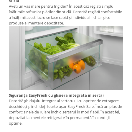
sticlă
Aveţi un vas mare pentru frigider? În acest caz reglaţi simplu
înălţimile rafturilor plăcilor din sticlă. Datorită reglării confortabile
a înălţimii acest lucru se face rapid şi individual – chiar şi cu
produse alimentare depozitate.
Siguranță EasyFresh cu glisieră integrată în sertar
Datorită ghidajului integrat al sertarului cu opritor de extragere,
deschideţi şi închideţi foarte uşor EasyFresh-Safe. Încă un plus de
confort: șinele de rulare închid sertarul în mod fiabil. În acest fel,
depozitaţi alimentele refrigerate în permanenţă în condiţii
optime.