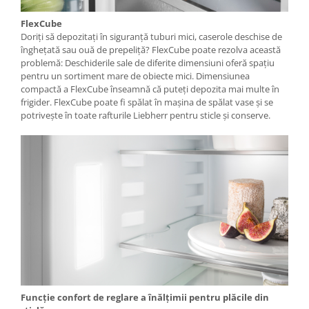
FlexCube
Doriți să depozitați în siguranță tuburi mici, caserole deschise de
înghețată sau ouă de prepeliță? FlexCube poate rezolva această
problemă: Deschiderile sale de diferite dimensiuni oferă spațiu
pentru un sortiment mare de obiecte mici. Dimensiunea
compactă a FlexCube înseamnă că puteți depozita mai multe în
frigider. FlexCube poate fi spălat în mașina de spălat vase și se
potrivește în toate rafturile Liebherr pentru sticle și conserve.
Funcţie confort de reglare a înălţimii pentru plăcile din