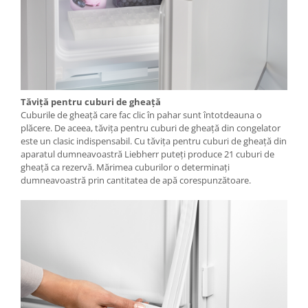
Tăviţă pentru cuburi de gheaţă
Cuburile de gheaţă care fac clic în pahar sunt întotdeauna o
plăcere. De aceea, tăviţa pentru cuburi de gheaţă din congelator
este un clasic indispensabil. Cu tăviţa pentru cuburi de gheaţă din
aparatul dumneavoastră Liebherr puteţi produce 21 cuburi de
gheaţă ca rezervă. Mărimea cuburilor o determinaţi
dumneavoastră prin cantitatea de apă corespunzătoare.