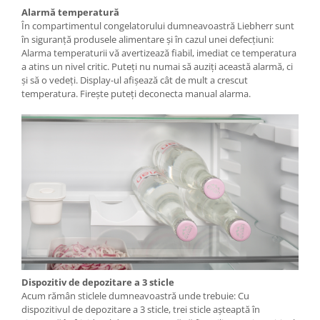
Alarmă temperatură
În compartimentul congelatorului dumneavoastră Liebherr sunt
în siguranţă produsele alimentare şi în cazul unei defecţiuni:
Alarma temperaturii vă avertizează fiabil, imediat ce temperatura
a atins un nivel critic. Puteţi nu numai să auziţi această alarmă, ci
şi să o vedeţi. Display-ul afişează cât de mult a crescut
temperatura. Fireşte puteţi deconecta manual alarma.
Dispozitiv de depozitare a 3 sticle
Acum rămân sticlele dumneavoastră unde trebuie: Cu
dispozitivul de depozitare a 3 sticle, trei sticle aşteaptă în