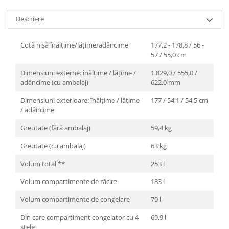
Descriere
Cotă nişă înălţime/lăţime/adâncime
177,2 - 178,8 / 56 -
57 / 55,0 cm
Dimensiuni externe: înălțime / lățime /
1.829,0 / 555,0 /
adâncime (cu ambalaj)
622,0 mm
Dimensiuni exterioare: înălțime / lățime
177 / 54,1 / 54,5 cm
/ adâncime
Greutate (fără ambalaj)
59,4 kg
Greutate (cu ambalaj)
63 kg
Volum total **
253 l
Volum compartimente de răcire
183 l
Volum compartimente de congelare
70 l
Din care compartiment congelator cu 4
69,9 l
stele