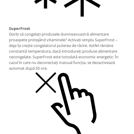
SuperFrost
Doriţi să congelaţi produsele dumneavoastră alimentare
proaspete protejând vitaminele? Activaţi simplu SuperFrost –
deja îşi creşte congelatorul puterea de răcire. Astfel rămâne
constantă temperatura, dacă introduceţi produse alimentare
necongelate. SuperFrost este totodată economic energetic: În
cazul în care nu deconectaţi manual funcţia, se dezactivează
automat după 65 ore.