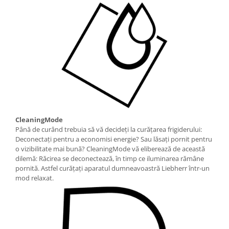
CleaningMode
Până de curând trebuia să vă decideţi la curăţarea frigiderului:
Deconectaţi pentru a economisi energie? Sau lăsaţi pornit pentru
o vizibilitate mai bună? CleaningMode vă eliberează de această
dilemă: Răcirea se deconectează, în timp ce iluminarea rămâne
pornită. Astfel curăţaţi aparatul dumneavoastră Liebherr într-un
mod relaxat.