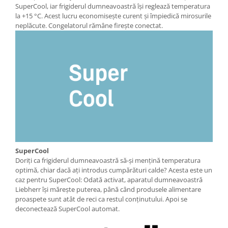
SuperCool, iar frigiderul dumneavoastră îşi reglează temperatura
la +15 °C. Acest lucru economiseşte curent şi împiedică mirosurile
neplăcute. Congelatorul rămâne fireşte conectat.
SuperCool
Doriţi ca frigiderul dumneavoastră să-şi menţină temperatura
optimă, chiar dacă aţi introdus cumpărături calde? Acesta este un
caz pentru SuperCool: Odată activat, aparatul dumneavoastră
Liebherr îşi măreşte puterea, până când produsele alimentare
proaspete sunt atât de reci ca restul conţinutului. Apoi se
deconectează SuperCool automat.