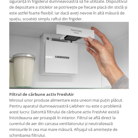
siguranţă în frigiderul dumneavoastră să fie utilizate. Dispozitivul
de depozitare a sticlelor se potriveşte pe fiecare placă din sticlă şi
este astfel foarte flexibil. Iar dacă aveţi nevoie în altă măsură de
spaţiu, scoateţi simplu raftul din frigider.
Filtrul de cărbune activ FreshAir
Mirosul unor produse alimentare este uneori mai puţin plăcut.
Pentru aparatul dumneavoastră Liebherr nu este o problemă
acest lucru: Datorită filtrului de cărbune activ FreshAir există
întotdeauna aer proaspăt în interior. Filtrul se află direct la
curentul de aer din carcasa ventilatorului şi neutralizează
mirosurile în cea mai mare măsură. Afişajul vă aminteşte de
schimbarea filtrului.