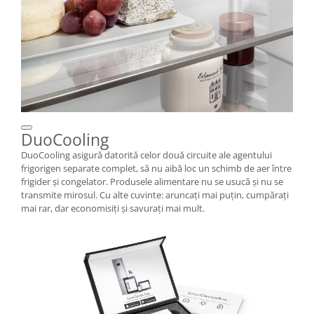
DuoCooling
DuoCooling asigură datorită celor două circuite ale agentului
frigorigen separate complet, să nu aibă loc un schimb de aer între
frigider şi congelator. Produsele alimentare nu se usucă şi nu se
transmite mirosul. Cu alte cuvinte: aruncaţi mai puţin, cumpăraţi
mai rar, dar economisiţi şi savuraţi mai mult.