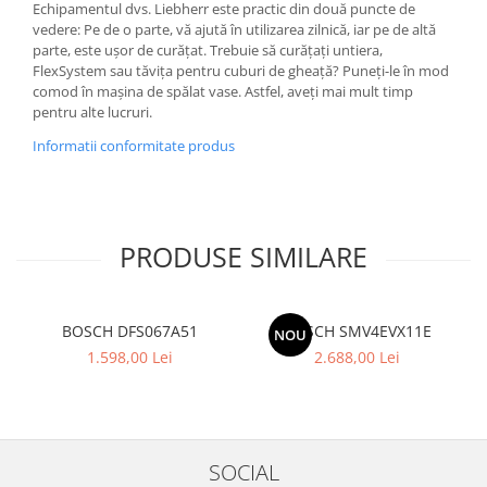
Echipamentul dvs. Liebherr este practic din două puncte de
vedere: Pe de o parte, vă ajută în utilizarea zilnică, iar pe de altă
parte, este ușor de curățat. Trebuie să curățați untiera,
FlexSystem sau tăvița pentru cuburi de gheață? Puneți-le în mod
comod în mașina de spălat vase. Astfel, aveți mai mult timp
pentru alte lucruri.
Informatii conformitate produs
PRODUSE SIMILARE
BOSCH DFS067A51
BOSCH SMV4EVX11E
NOU
1.598,00 Lei
2.688,00 Lei
SOCIAL