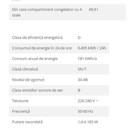
Din care compartiment congelator cu 4
69,9 l
stele
Clasa de eficienţă energetică
D
Consumul de energie în 24 de ore
0,495 kWh / 24h
Consum anual de energie
181 kWh/a
Clasă climatică
SN-T
Nivelul de zgomot
34 dB
Clasa emisiilor sonore de aer
B
Tensiune
220-240 V ~
Frecvenţă
50-60 Hz
Putere racordată
1,4 A 183 W