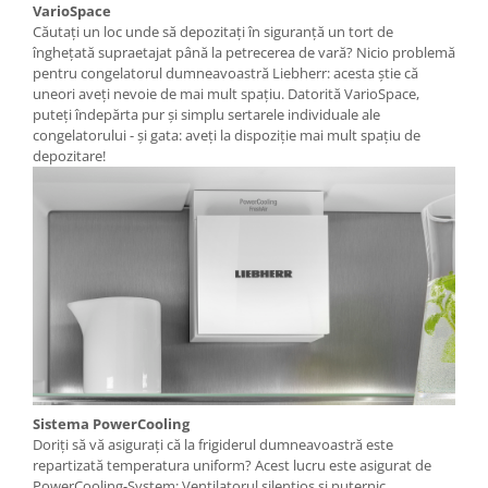
VarioSpace
Căutați un loc unde să depozitați în siguranță un tort de
înghețată supraetajat până la petrecerea de vară? Nicio problemă
pentru congelatorul dumneavoastră Liebherr: acesta știe că
uneori aveți nevoie de mai mult spațiu. Datorită VarioSpace,
puteți îndepărta pur și simplu sertarele individuale ale
congelatorului - și gata: aveți la dispoziție mai mult spațiu de
depozitare!
Sistema PowerCooling
Doriţi să vă asiguraţi că la frigiderul dumneavoastră este
repartizată temperatura uniform? Acest lucru este asigurat de
PowerCooling-System: Ventilatorul silenţios şi puternic