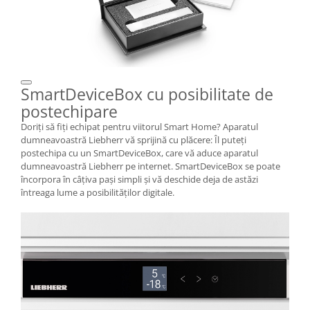
SmartDeviceBox cu posibilitate de
postechipare
Doriţi să fiţi echipat pentru viitorul Smart Home? Aparatul
dumneavoastră Liebherr vă sprijină cu plăcere: Îl puteţi
postechipa cu un SmartDeviceBox, care vă aduce aparatul
dumneavoastră Liebherr pe internet. SmartDeviceBox se poate
încorpora în câţiva paşi simpli şi vă deschide deja de astăzi
întreaga lume a posibilităţilor digitale.