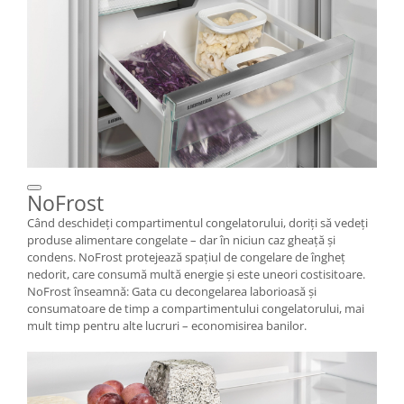
NoFrost
Când deschideţi compartimentul congelatorului, doriţi să vedeţi
produse alimentare congelate – dar în niciun caz gheaţă şi
condens. NoFrost protejează spaţiul de congelare de îngheţ
nedorit, care consumă multă energie şi este uneori costisitoare.
NoFrost înseamnă: Gata cu decongelarea laborioasă şi
consumatoare de timp a compartimentului congelatorului, mai
mult timp pentru alte lucruri – economisirea banilor.