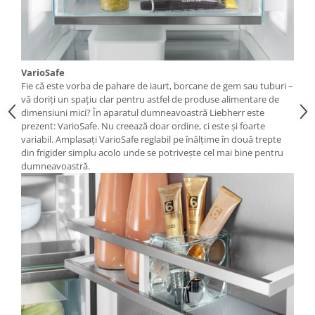
VarioSafe
Fie că este vorba de pahare de iaurt, borcane de gem sau tuburi –
vă doriţi un spaţiu clar pentru astfel de produse alimentare de
dimensiuni mici? În aparatul dumneavoastră Liebherr este
prezent: VarioSafe. Nu creează doar ordine, ci este şi foarte
variabil. Amplasaţi VarioSafe reglabil pe înălţime în două trepte
din frigider simplu acolo unde se potriveşte cel mai bine pentru
dumneavoastră.