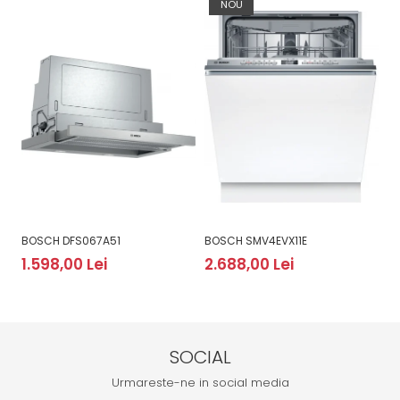
NOU
BOSCH DFS067A51
BOSCH SMV4EVX11E
B
1.598,00 Lei
2.688,00 Lei
2
SOCIAL
Urmareste-ne in social media