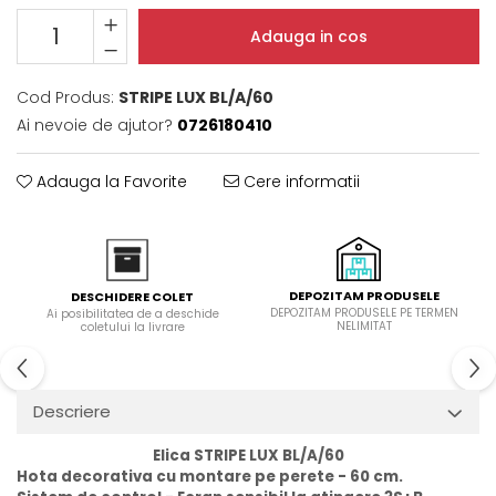
Domino( seturi modulare)
Adauga in cos
Electrice
Gaz
Cod Produs:
STRIPE LUX BL/A/60
Inductie
Ai nevoie de ajutor?
0726180410
Mixte
Plite cu hota integrata
Adauga la Favorite
Cere informatii
DEPOZITAM PRODUSELE
DESCHIDERE COLET
DEPOZITAM PRODUSELE PE TERMEN
Ai posibilitatea de a deschide
NELIMITAT
coletului la livrare
Descriere
Elica STRIPE LUX BL/A/60
Hota decorativa cu montare pe perete - 60 cm.