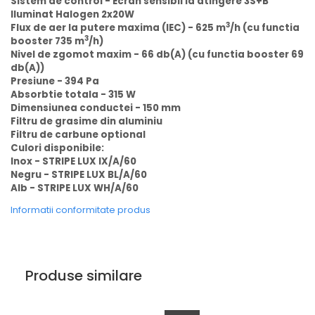
Sistem de control - Ecran sensibil la atingere 3S+B
Iluminat Halogen 2x20W
3
Flux de aer la putere maxima (IEC) - 625 m
/h (cu functia
3
booster 735 m
/h)
Nivel de zgomot maxim - 66 db(A) (cu functia booster 69
db(A))
Presiune - 394 Pa
Absorbtie totala - 315 W
Dimensiunea conductei - 150 mm
Filtru de grasime din aluminiu
Filtru de carbune optional
Culori disponibile:
Inox - STRIPE LUX IX/A/60
Negru - STRIPE LUX BL/A/60
Alb - STRIPE LUX WH/A/60
Informatii conformitate produs
Produse similare