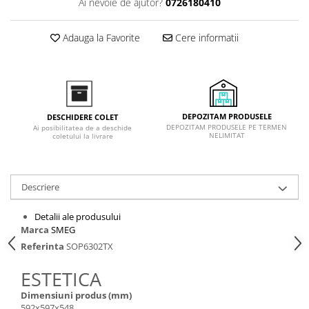
Ai nevoie de ajutor?
0726180410
Inductie
Mixte
Adauga la Favorite
Cere informatii
Plite cu hota integrata
DEPOZITAM PRODUSELE
DESCHIDERE COLET
DEPOZITAM PRODUSELE PE TERMEN
Ai posibilitatea de a deschide
NELIMITAT
coletului la livrare
Descriere
Detalii ale produsului
Marca
SMEG
Referinta
SOP6302TX
ESTETICA
Dimensiuni produs (mm)
592x597x548