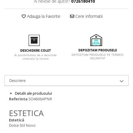
Ai nevoie de ajutor?
0726180410
Inductie
Mixte
Adauga la Favorite
Cere informatii
Plite cu hota integrata
DEPOZITAM PRODUSELE
DESCHIDERE COLET
DEPOZITAM PRODUSELE PE TERMEN
Ai posibilitatea de a deschide
NELIMITAT
coletului la livrare
Descriere
Detalii ale produsului
Referinta
SO4606APNR
ESTETICA
Estetică
Dolce Stil Novo