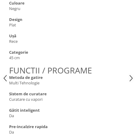
Culoare
Negru
Design
Plat
Uşă
Rece
Categorie
45 cm
FUNCTII / PROGRAME
Metoda de gatire
Multi Tehnologie
Sistem de curatare
Curatare cu vapori
Gătit inteligent
Da
Pre-incalzire rapida
Da