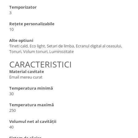
Temporizator
3
Rețete personalizabile
10
Alte optiuni
Tineti cald, Eco light, Setari de limba, Ecranul digital al ceasului,
Tonuri, Volum tonuri, Luminozitate
CARACTERISTICI
Material cavitate
Email mereu curat
Temperatura minimă
30
Temperatura maximă
250
Volumul net al cavității
40
Sistem de răcire