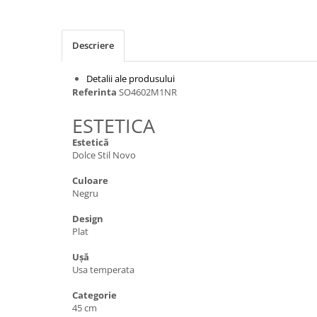
Inductie
Mixte
Descriere
Plite cu hota integrata
Detalii ale produsului
Referinta
SO4602M1NR
ESTETICA
Estetică
Dolce Stil Novo
Culoare
Negru
Design
Plat
Uşă
Usa temperata
Categorie
45 cm