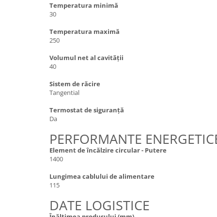
Temperatura minimă
30
Temperatura maximă
250
Volumul net al cavității
40
Sistem de răcire
Tangential
Termostat de siguranță
Da
PERFORMANTE ENERGETIC
Element de încălzire circular - Putere
1400
Lungimea cablului de alimentare
115
DATE LOGISTICE
Înălțimea produsului (mm)