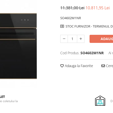
11.381,00 Lei
10.811,95 Lei
SO4602M1NR
STOC FURNIZOR - TERMENUL DE
ADAUG
Cod Produs:
SO4602M1NR
Ai
Adauga la Favorite
Cere 
LET
e coletului la
D