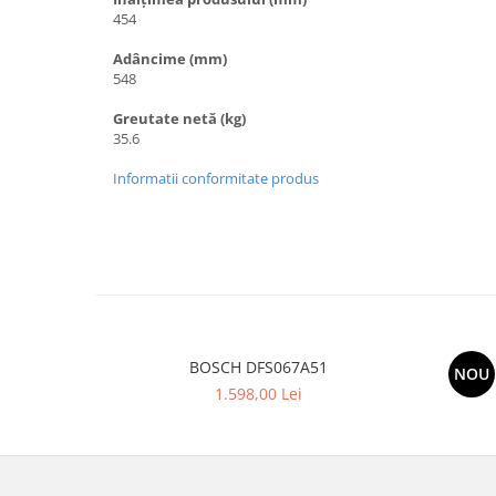
454
Adâncime (mm)
548
Greutate netă (kg)
35.6
Informatii conformitate produs
BOSCH DFS067A51
NOU
1.598,00 Lei