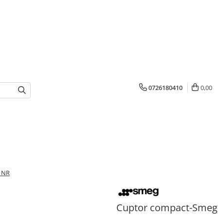
0726180410
0,00
1NR
Cuptor compact-Sme