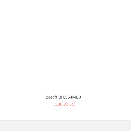
Bosch BFL554MB0
BOSC
NOU
1.580,00 Lei