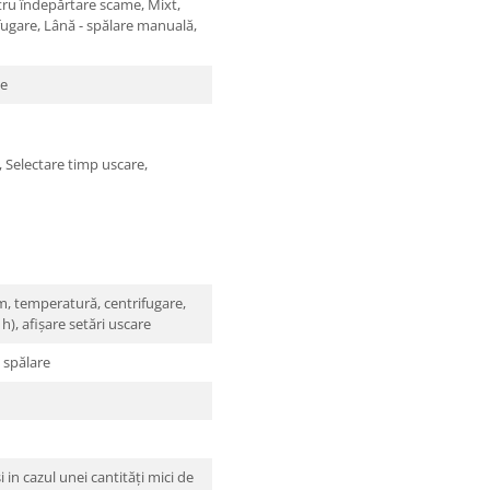
tru îndepărtare scame, Mixt,
fugare, Lână - spălare manuală,
me
i, Selectare timp uscare,
m, temperatură, centrifugare,
), afişare setări uscare
 spălare
i in cazul unei cantități mici de