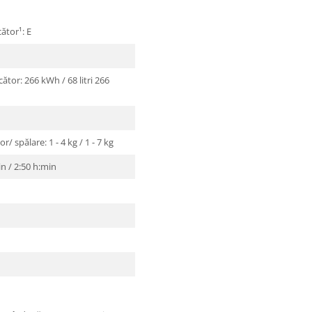
ător¹: E
ător: 266 kWh / 68 litri 266
/ spălare: 1 - 4 kg / 1 - 7 kg
in / 2:50 h:min