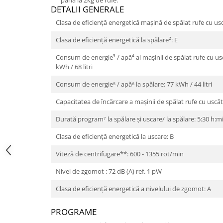
până la 2kg de rufe.
DETALII GENERALE
Clasa de eficiență energetică mașină de spălat rufe cu usc
Clasa de eficiență energetică la spălare²: E
Consum de energie³ / apă⁴ al mașinii de spălat rufe cu usc
kWh / 68 litri
Consum de energie⁵ / apă⁶ la spălare: 77 kWh / 44 litri
Capacitatea de încărcare a mașinii de spălat rufe cu uscător
Durată program⁷ la spălare și uscare/ la spălare: 5:30 h:m
Clasa de eficiență energetică la uscare: B
Viteză de centrifugare**: 600 - 1355 rot/min
Nivel de zgomot : 72 dB (A) ref. 1 pW
Clasa de eficiență energetică a nivelului de zgomot: A
PROGRAME