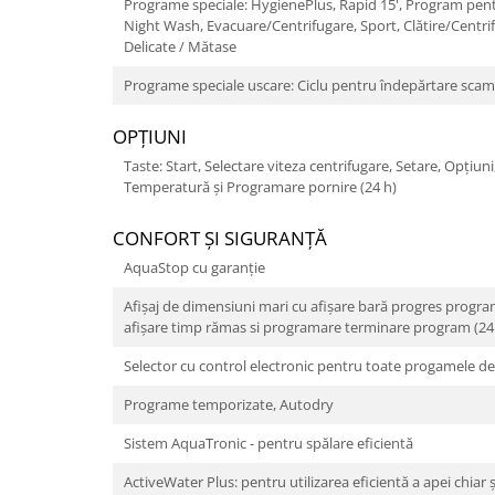
Programe speciale: HygienePlus, Rapid 15', Program pen
Night Wash, Evacuare/Centrifugare, Sport, Clătire/Centri
Delicate / Mătase
Programe speciale uscare: Ciclu pentru îndepărtare sca
OPŢIUNI
Taste: Start, Selectare viteza centrifugare, Setare, Opţiun
Temperatură și Programare pornire (24 h)
CONFORT ŞI SIGURANŢĂ
AquaStop cu garanție
Afişaj de dimensiuni mari cu afişare bară progres progra
afişare timp rămas si programare terminare program (24 h
Selector cu control electronic pentru toate progamele de
Programe temporizate, Autodry
Sistem AquaTronic - pentru spălare eficientă
ActiveWater Plus: pentru utilizarea eficientă a apei chiar ș