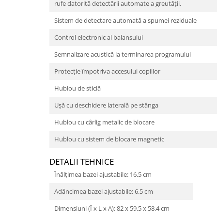
rufe datorită detectării automate a greutății.
Sistem de detectare automată a spumei reziduale
Control electronic al balansului
Semnalizare acustică la terminarea programului
Protecție împotriva accesului copiilor
Hublou de sticlă
Ușă cu deschidere laterală pe stânga
Hublou cu cârlig metalic de blocare
Hublou cu sistem de blocare magnetic
DETALII TEHNICE
Înălţimea bazei ajustabile: 16.5 cm
Adâncimea bazei ajustabile: 6.5 cm
Dimensiuni (Î x L x A): 82 x 59.5 x 58.4 cm