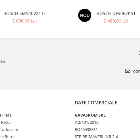
BOSCH SMV4EVX11E
BOSCH DFS067K51
NOU
2.688,00 Lei
2.480,00 Lei
dia
con
DATE COMERCIALE
 Plata
GAVASROM SRL
e Retur
J12/101/2010
Produselor
RO26438811
de Retur
STR.PRIMAVERII NR 2-4