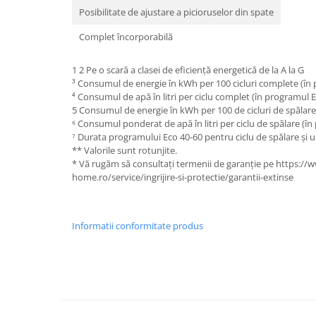
Posibilitate de ajustare a picioruselor din spate
Complet încorporabilă
1 2 Pe o scară a clasei de eficiență energetică de la A la G
³ Consumul de energie în kWh per 100 cicluri complete (în
⁴ Consumul de apă în litri per ciclu complet (în programul 
5 Consumul de energie în kWh per 100 de cicluri de spălare
⁶ Consumul ponderat de apă în litri per ciclu de spălare (î
⁷ Durata programului Eco 40-60 pentru ciclu de spălare și u
** Valorile sunt rotunjite.
* Vă rugăm să consultați termenii de garanție pe https:/
home.ro/service/ingrijire-si-protectie/garantii-extinse
Informatii conformitate produs