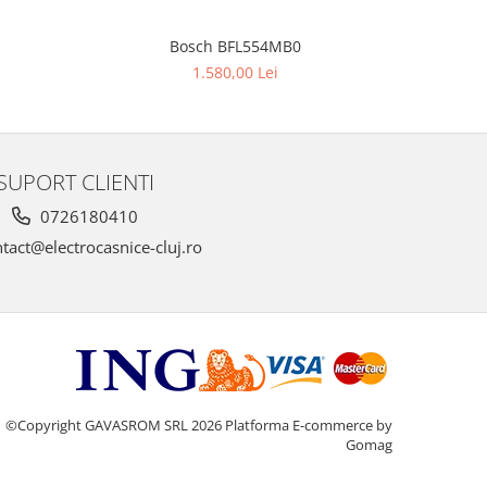
Bosch BFL554MB0
BOSC
NOU
1.580,00 Lei
SUPORT CLIENTI
0726180410
tact@electrocasnice-cluj.ro
©Copyright GAVASROM SRL 2026
Platforma E-commerce by
Gomag