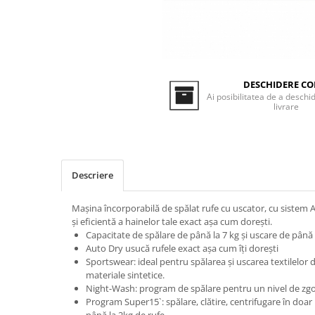
Inductie
Mixte
Plite cu hota integrata
DESCHIDERE CO
Ai posibilitatea de a deschid
livrare
Descriere
Mașina încorporabilă de spălat rufe cu uscator, cu sistem
și eficientă a hainelor tale exact așa cum dorești.
Capacitate de spălare de până la 7 kg și uscare de până l
Auto Dry usucă rufele exact așa cum îți dorești
Sportswear: ideal pentru spălarea și uscarea textilelor d
materiale sintetice.
Night-Wash: program de spălare pentru un nivel de zg
Program Super15`: spălare, clătire, centrifugare în doa