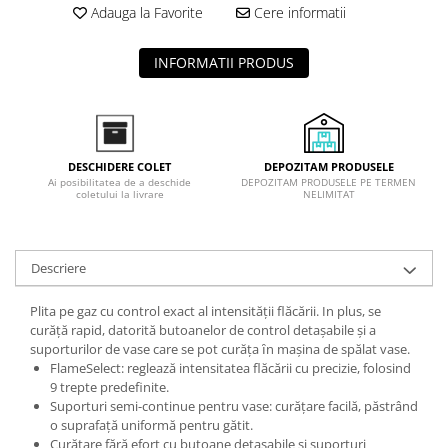
Adauga la Favorite
Cere informatii
Inductie
Mixte
INFORMATII PRODUS
Plite cu hota integrata
DEPOZITAM PRODUSELE
DESCHIDERE COLET
DEPOZITAM PRODUSELE PE TERMEN
Ai posibilitatea de a deschide
NELIMITAT
coletului la livrare
Descriere
Plita pe gaz cu control exact al intensităţii flăcării. In plus, se
curăţă rapid, datorită butoanelor de control detaşabile şi a
suporturilor de vase care se pot curăţa ȋn maşina de spălat vase.
FlameSelect: reglează intensitatea flăcării cu precizie, folosind
9 trepte predefinite.
Suporturi semi-continue pentru vase: curățare facilă, păstrând
o suprafață uniformă pentru gătit.
Curățare fără efort cu butoane detașabile și suporturi