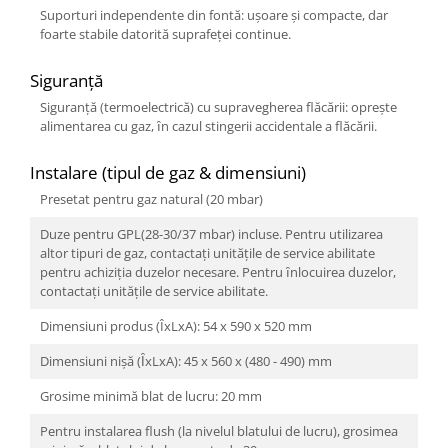
Suporturi independente din fontă: ușoare și compacte, dar
foarte stabile datorită suprafeței continue.
Siguranță
Siguranţă (termoelectrică) cu supravegherea flăcării: oprește
alimentarea cu gaz, ȋn cazul stingerii accidentale a flăcării.
Instalare (tipul de gaz & dimensiuni)
Presetat pentru gaz natural (20 mbar)
Duze pentru GPL(28-30/37 mbar) incluse. Pentru utilizarea
altor tipuri de gaz, contactați unitățile de service abilitate
pentru achiziția duzelor necesare. Pentru ȋnlocuirea duzelor,
contactați unitățile de service abilitate.
Dimensiuni produs (ÎxLxA): 54 x 590 x 520 mm
Dimensiuni nișă (ȊxLxA): 45 x 560 x (480 - 490) mm
Grosime minimă blat de lucru: 20 mm
Pentru instalarea flush (la nivelul blatului de lucru), grosimea