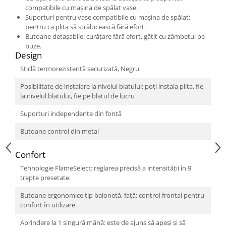
compatibile cu mașina de spălat vase.
Suporturi pentru vase compatibile cu mașina de spălat:
pentru ca plita să strălucească fără efort.
Butoane detașabile: curățare fără efort, gătit cu zâmbetul pe
buze.
Design
Sticlă termorezistentă securizată, Negru
Posibilitate de instalare la nivelul blatului: poți instala plita, fie
la nivelul blatului, fie pe blatul de lucru
Suporturi independente din fontă
Butoane control din metal
Confort
Tehnologie FlameSelect: reglarea precisă a intensității în 9
trepte presetate.
Butoane ergonomice tip baionetă, faţă: control frontal pentru
confort ȋn utilizare.
Aprindere la 1 singură mână: este de ajuns să apeși și să