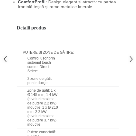
ComfortProfil:
Design elegant și atractiv cu partea
frontală teșită și rame metalice laterale.
Detalii produs
PUTERE SI ZONE DE GĂTIRE:
Control ușor prin
sistemul touch
control Direct
Select
2 zone de gătit
prin inducţie
Zone de gătit: 1 x
Ø 145 mm, 1.4 kW
(niveluri maxime
de putere 2.2 kW)
inducție; 1 x Ø 210
mm, 2.2 kW
(niveluri maxime
de putere 3.7 kW)
inducție
Putere conectată: