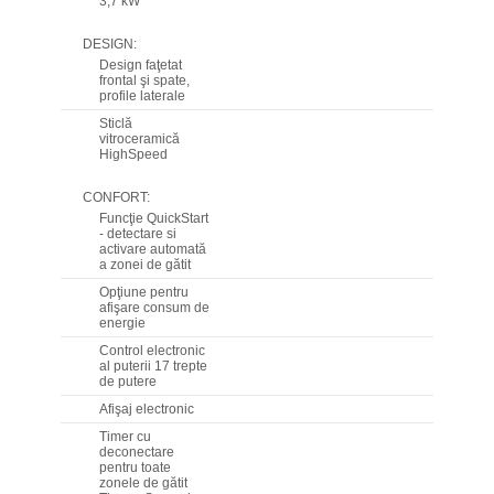
3,7 kW
DESIGN:
Design faţetat
frontal şi spate,
profile laterale
Sticlă
vitroceramică
HighSpeed
CONFORT:
Funcţie QuickStart
- detectare si
activare automată
a zonei de gătit
Opţiune pentru
afişare consum de
energie
Control electronic
al puterii 17 trepte
de putere
Afişaj electronic
Timer cu
deconectare
pentru toate
zonele de gătit