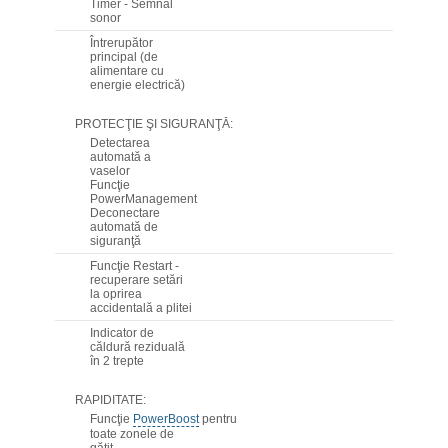
Timer - Semnal
sonor
Întrerupător
principal (de
alimentare cu
energie electrică)
PROTECŢIE ŞI SIGURANŢĂ:
Detectarea
automată a
vaselor
Funcţie
PowerManagement
Deconectare
automată de
siguranţă
Funcţie Restart -
recuperare setări
la oprirea
accidentală a plitei
Indicator de
căldură reziduală
în 2 trepte
RAPIDITATE:
Funcţie
PowerBoost
pentru
toate zonele de
gătit