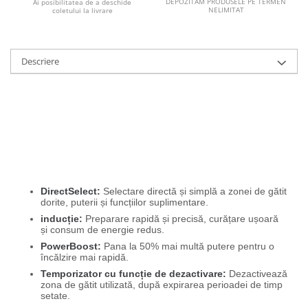
DEPOZITAM PRODUSELE PE TERMEN
Ai posibilitatea de a deschide
NELIMITAT
coletului la livrare
Descriere
DirectSelect:
Selectare directă și simplă a zonei de gătit
dorite, puterii și funcțiilor suplimentare.
inducție:
Preparare rapidă și precisă, curățare ușoară
și consum de energie redus.
PowerBoost:
Pana la 50% mai multă putere pentru o
încălzire mai rapidă.
Temporizator cu funcție de dezactivare:
Dezactivează
zona de gătit utilizată, după expirarea perioadei de timp
setate.