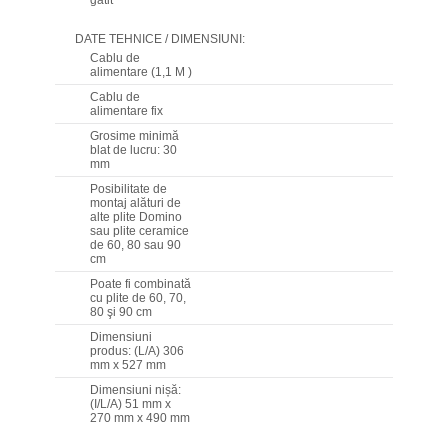
DATE TEHNICE / DIMENSIUNI:
Cablu de
alimentare (1,1 M )
Cablu de
alimentare fix
Grosime minimă
blat de lucru: 30
mm
Posibilitate de
montaj alături de
alte plite Domino
sau plite ceramice
de 60, 80 sau 90
cm
Poate fi combinată
cu plite de 60, 70,
80 şi 90 cm
Dimensiuni
produs: (L/A) 306
mm x 527 mm
Dimensiuni nișă:
(I/L/A) 51 mm x
270 mm x 490 mm