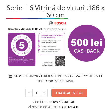
Inductie
Serie | 6 Vitrină de vinuri ,186 x
Mixte
60 cm
Plite cu hota integrata
STOC FURNIZOR - TERMENUL DE LIVRARE VA FI CONFIRMAT
TELEFONIC SAU PE MAIL
ADAUGA IN COS
Cod Produs:
KWK36ABGA
Ai nevoie de ajutor?
0726180410