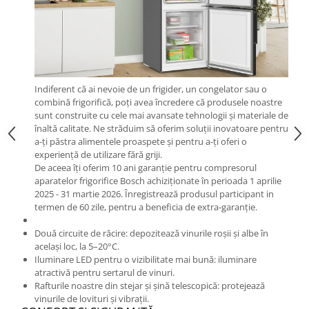
Indiferent că ai nevoie de un frigider, un congelator sau o
combină frigorifică, poți avea încredere că produsele noastre
sunt construite cu cele mai avansate tehnologii și materiale de
înaltă calitate. Ne străduim să oferim soluții inovatoare pentru
a-ți păstra alimentele proaspete și pentru a-ți oferi o
experiență de utilizare fără griji.
De aceea îți oferim 10 ani garanție pentru compresorul
aparatelor frigorifice Bosch achiziționate în perioada 1 aprilie
2025 - 31 martie 2026. Înregistrează produsul participant in
termen de 60 zile, pentru a beneficia de extra-garanție.
Două circuite de răcire: depozitează vinurile roșii și albe în
același loc, la 5–20°C.
Iluminare LED pentru o vizibilitate mai bună: iluminare
atractivă pentru sertarul de vinuri.
Rafturile noastre din stejar și șină telescopică: protejează
vinurile de lovituri și vibrații.