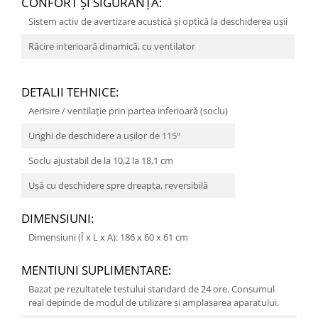
CONFORT ŞI SIGURANŢĂ:
Sistem activ de avertizare acustică şi optică la deschiderea uşii
Răcire interioară dinamică, cu ventilator
DETALII TEHNICE:
Aerisire / ventilaţie prin partea inferioară (soclu)
Unghi de deschidere a uşilor de 115°
Soclu ajustabil de la 10,2 la 18,1 cm
Uşă cu deschidere spre dreapta, reversibilă
DIMENSIUNI:
Dimensiuni (Î x L x A): 186 x 60 x 61 cm
MENTIUNI SUPLIMENTARE:
Bazat pe rezultatele testului standard de 24 ore. Consumul
real depinde de modul de utilizare şi amplasarea aparatului.