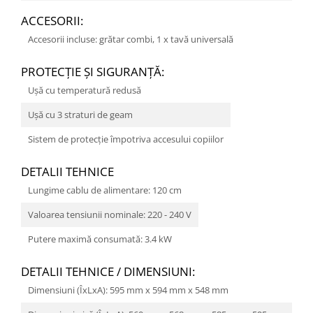
ACCESORII:
Accesorii incluse: grătar combi, 1 x tavă universală
PROTECŢIE ŞI SIGURANŢĂ:
Uşă cu temperatură redusă
Uşă cu 3 straturi de geam
Sistem de protecţie împotriva accesului copiilor
DETALII TEHNICE
Lungime cablu de alimentare: 120 cm
Valoarea tensiunii nominale: 220 - 240 V
Putere maximă consumată: 3.4 kW
DETALII TEHNICE / DIMENSIUNI:
Dimensiuni (ÎxLxA): 595 mm x 594 mm x 548 mm