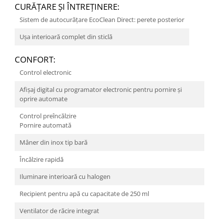
CURĂŢARE ŞI ÎNTREŢINERE:
Sistem de autocurățare EcoClean Direct: perete posterior
Uşa interioară complet din sticlă
CONFORT:
Control electronic
Afişaj digital cu programator electronic pentru pornire şi
oprire automate
Control preîncălzire
Pornire automată
Mâner din inox tip bară
Încălzire rapidă
Iluminare interioară cu halogen
Recipient pentru apă cu capacitate de 250 ml
Ventilator de răcire integrat