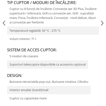
TIP CUPTOR / MODURI DE ÎNCĂLZIRE:
Cuptor cu 8 funcții de ȋncălzire: Convecţie aer 3D Plus, Încălzire
superioară / inferioară, Grill cu convecţie aer, Grill - suprafaţă
mare, Pizza, Încălzire inferioară, Convecție - nivel delicat, Aburi
şi convecţie aer fierbinte
Temperatură reglabilă: 50 °C - 275 °C
Volum interior: 71 l
SISTEM DE ACCES CUPTOR:
5 niveluri de coacere
Suporturi telescopice disponibile ca accesoriu opțional
DESIGN:
Butoane retractabile pop-out, Butoane rotative, Cilindru
Interior emailat GranitEmail
Cuptor cu capacitate mare