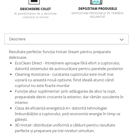
DEPOZITAM PRODUSELE
DESCHIDERE COLET
DEPOZITAM PRODUSELE PE TERMEN
Ai posibilitatea de a deschide
NELIMITAT
coletului la livrare
Descriere
Rezultate perfecte: funcția Hotair Steam pentru preparate
delicioase.
EcoClean Direct - întreținere aproape fără efort a cuptorului,
datorită sistemului de autocurățare pentru peretele posterior
Cleaning Assistance - curațarea cuptorului este mult mai
ușoară cu această nouă opțiune, fiind ideală atunci când
cuptorul nu este foarte murdar
Funcție abur suplimentar: prin adăugarea de abur la copt,
preparatele devin crocante la exterior, dar rămân suculente în
interior.
Clasa de eficiență energetică A+: datorită tehnologiei
îmbunătățite a cuptorului, poți economisi energie în timp ce
gătești.
3D Hotair: distribuție uniformă a căldurii pentru rezultate
perfecte și preparare pe trei niveluri simultan.