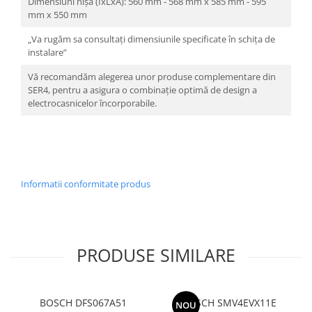
Dimensiuni nișă (ÎxLxA): 560 mm - 568 mm x 585 mm - 595
mm x 550 mm
„Va rugăm sa consultați dimensiunile specificate în schița de
instalare”
Vă recomandăm alegerea unor produse complementare din
SER4, pentru a asigura o combinație optimă de design a
electrocasnicelor încorporabile.
Informatii conformitate produs
PRODUSE SIMILARE
BOSCH DFS067A51
BOSCH SMV4EVX11E
NOU