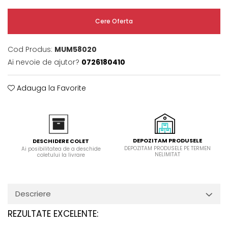
Domino( seturi modulare)
Cere Oferta
Electrice
Gaz
Inductie
Cod Produs:
MUM58020
Ai nevoie de ajutor?
0726180410
Mixte
Plite cu hota integrata
Adauga la Favorite
DEPOZITAM PRODUSELE
DESCHIDERE COLET
DEPOZITAM PRODUSELE PE TERMEN
Ai posibilitatea de a deschide
NELIMITAT
coletului la livrare
Descriere
REZULTATE EXCELENTE: