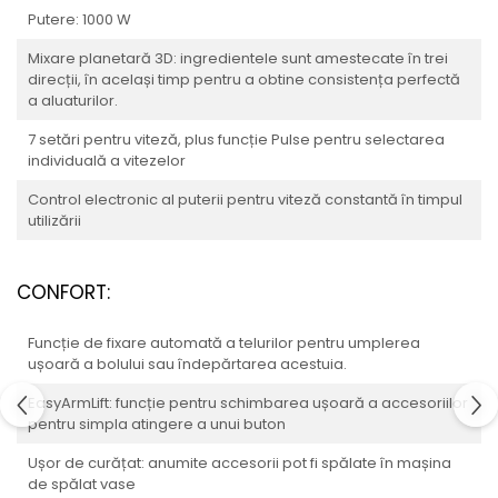
Putere: 1000 W
Mixare planetară 3D: ingredientele sunt amestecate în trei
direcții, în același timp pentru a obtine consistența perfectă
a aluaturilor.
7 setări pentru viteză, plus funcție Pulse pentru selectarea
individuală a vitezelor
Control electronic al puterii pentru viteză constantă în timpul
utilizării
CONFORT:
Funcție de fixare automată a telurilor pentru umplerea
ușoară a bolului sau îndepărtarea acestuia.
EasyArmLift: funcție pentru schimbarea ușoară a accesoriilor
pentru simpla atingere a unui buton
Ușor de curățat: anumite accesorii pot fi spălate în mașina
de spălat vase