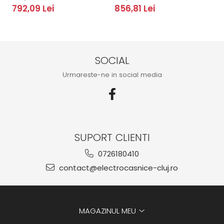
792,09 Lei
856,81 Lei
8
SOCIAL
Urmareste-ne in social media
SUPORT CLIENTI
0726180410
contact@electrocasnice-cluj.ro
MAGAZINUL MEU