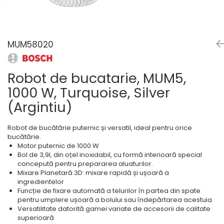
Masini de spalat rufe cu
minibaruri incorporabile
Pachete chiuvete si baterii
incarcare superioara
Cuptoare
Masini de spalat rufe cu uscator
Cuptoare
Masini de spalat rufe slim
MUM58020
Cuptoare cu microunde
(adancime 40-47 cm)
Hote
Uscatoare de rufe
Cu montare pe perete
Vitrine frigorifice si minibaruri
Robot de bucatarie, MUM5,
Hote cu montare in blat
1000 W, Turquoise, Silver
Hote cu montare pe colt
(Argintiu)
Hote rustice
Hote tip insula
Robot de bucătărie puternic și versatil, ideal pentru orice
bucătărie.
Incorporate
Motor puternic de 1000 W
Integrate in tavan
Bol de 3,9l, din oțel inoxidabil, cu formă interioară special
Masini de spalat vase
concepută pentru prepararea aluaturilor.
Mixare Planetară 3D: mixare rapidă și ușoară a
Complet incorporabile
ingredientelor
Funcție de fixare automată a telurilor în partea din spate
Partial incorporabile
pentru umplere ușoară a bolului sau îndepărtarea acestuia
Plite
Versatilitate datorită gamei variate de accesorii de calitate
superioară
Ceramica