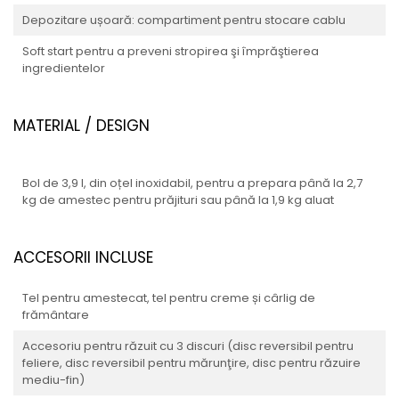
Depozitare ușoară: compartiment pentru stocare cablu
Soft start pentru a preveni stropirea şi împrăştierea
ingredientelor
MATERIAL / DESIGN
Bol de 3,9 l, din oțel inoxidabil, pentru a prepara până la 2,7
kg de amestec pentru prăjituri sau până la 1,9 kg aluat
ACCESORII INCLUSE
Tel pentru amestecat, tel pentru creme și cârlig de
frământare
Accesoriu pentru răzuit cu 3 discuri (disc reversibil pentru
feliere, disc reversibil pentru mărunţire, disc pentru răzuire
mediu-fin)