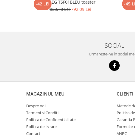
SMEG TSF01BLEU toaster
-42 LEI
-45 L
833,78 Lei
792,09 Lei
SOCIAL
Urmareste-ne in social me
MAGAZINUL MEU
CLIENTI
Despre noi
Metode de
Termeni si Conditii
Politica d
Politica de Confidentialitate
Garantia 
Politica de livrare
Formular 
Contact
ANPC