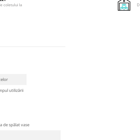
e coletului la
D
telor
pul utilizării
na de spălat vase