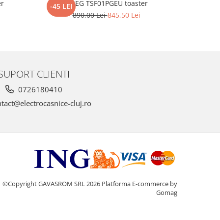
r
SMEG TSF01PGEU toaster
SM
-45 LEI
-45 LEI
890,00 Lei
845,50 Lei
9
SUPORT CLIENTI
0726180410
tact@electrocasnice-cluj.ro
©Copyright GAVASROM SRL 2026
Platforma E-commerce by
Gomag