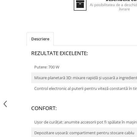
Inductie
Ai posibilitatea de a deschid
livrare
Mixte
Plite cu hota integrata
Descriere
REZULTATE EXCELENTE:
Putere: 700 W
Mixare planetară 3D: mixare rapidă și ușoară a ingredien
Control electronic al puterii pentru viteză constantă în tim
CONFORT:
Ușor de curățat: anumite accesorii pot fi spălate în mași
Depozitare ușoară: compartiment pentru stocare cablu