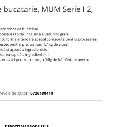
e bucatarie, MUM Serie I 2,
atil robot de bucătărie
esare rapidă, inclusiv a aluaturilor grele
bil: cu formă interioară special concepută pentru procesarea
estec pentru prăjituri sau 1.7 kg de aluat)
idă și ușoară a ingredientelor
esarea rapidă a ingredientelor
stecat, tel pentru creme și cârlig de frământare pentru
nevoie de ajutor?
0726180410
DEPOZITAM PRODUSELE