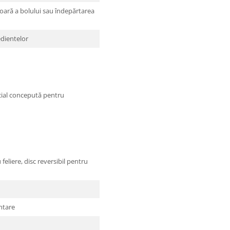
oară a bolului sau îndepărtarea
edientelor
pecial concepută pentru
 feliere, disc reversibil pentru
ntare