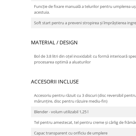
Funcție de fixare manuală a telurilor pentru umplerea uș
acestuia.
Soft start pentru a preveni stropirea şi împrăştierea ingr
MATERIAL / DESIGN
Bol de 3.8 litri din oțel inoxidabil: cu formă interioară s
procesarea optimă a aluaturilor
ACCESORII INCLUSE
Accesoriu pentru răzuit cu 3 discuri (disc reversibil pentru
mărunţire, disc pentru răzuire mediu-fin)
Blender - volum utilizabil 1,25 l
Tel pentru amestecat, tel pentru creme și cârlig de frămâ
Capac transparent cu orificiu de umplere