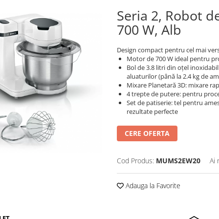
Seria 2, Robot d
700 W, Alb
Design compact pentru cel mai vers
Motor de 700 W ideal pentru proc
Bol de 3.8 litri din oțel inoxida
aluaturilor (până la 2.4 kg de am
Mixare Planetară 3D: mixare rap
4 trepte de putere: pentru proc
Set de patiserie: tel pentru ame
rezultate perfecte
CERE OFERTA
Cod Produs:
MUMS2EW20
Ai 
Adauga la Favorite
LET