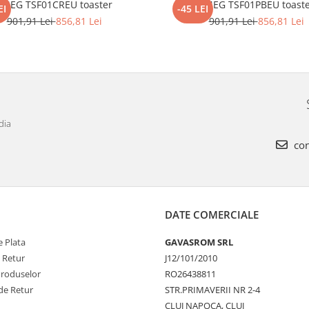
SMEG TSF01CREU toaster
SMEG TSF01PBEU toaste
EI
-45 LEI
901,91 Lei
856,81 Lei
901,91 Lei
856,81 Lei
dia
con
DATE COMERCIALE
 Plata
GAVASROM SRL
e Retur
J12/101/2010
Produselor
RO26438811
de Retur
STR.PRIMAVERII NR 2-4
CLUJ NAPOCA, CLUJ