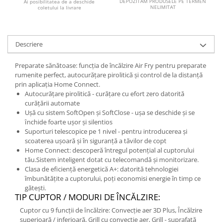
DEPOZITAM PRODUSELE PE TERMEN
Ai posibilitatea de a deschide
NELIMITAT
coletului la livrare
Descriere
Preparate sănătoase: funcția de încălzire Air Fry pentru preparate
rumenite perfect, autocurățare pirolitică și control de la distanță
prin aplicația Home Connect.
Autocurățare pirolitică - curățare cu efort zero datorită
curățării automate
Ușă cu sistem SoftOpen și SoftClose - ușa se deschide și se
ȋnchide foarte ușor și silentios
Suporturi telescopice pe 1 nivel - pentru introducerea și
scoaterea ușoară și în siguranță a tăvilor de copt
Home Connect: descoperă întregul potențial al cuptorului
tău.Sistem inteligent dotat cu telecomandă și monitorizare.
Clasa de eficiență energetică A+: datorită tehnologiei
îmbunătățite a cuptorului, poți economisi energie în timp ce
gătești.
TIP CUPTOR / MODURI DE ÎNCĂLZIRE:
Cuptor cu 9 funcții de ȋncălzire: Convecţie aer 3D Plus, Încălzire
superioară / inferioară, Grill cu convecţie aer, Grill - suprafaţă