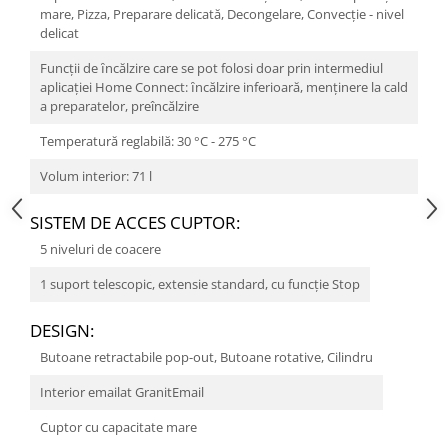
mare, Pizza, Preparare delicată, Decongelare, Convecție - nivel
delicat
Funcții de ȋncălzire care se pot folosi doar prin intermediul
aplicației Home Connect: ȋncălzire inferioară, menţinere la cald
a preparatelor, preîncălzire
Temperatură reglabilă: 30 °C - 275 °C
Volum interior: 71 l
SISTEM DE ACCES CUPTOR:
5 niveluri de coacere
1 suport telescopic, extensie standard, cu funcţie Stop
DESIGN:
Butoane retractabile pop-out, Butoane rotative, Cilindru
Interior emailat GranitEmail
Cuptor cu capacitate mare