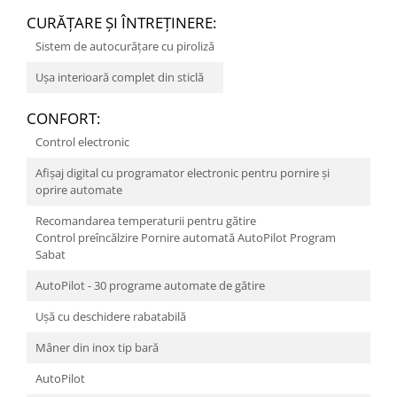
CURĂŢARE ŞI ÎNTREŢINERE:
Sistem de autocurăţare cu piroliză
Uşa interioară complet din sticlă
CONFORT:
Control electronic
Afişaj digital cu programator electronic pentru pornire şi
oprire automate
Recomandarea temperaturii pentru gătire
Control preîncălzire Pornire automată AutoPilot Program
Sabat
AutoPilot - 30 programe automate de gătire
Uşă cu deschidere rabatabilă
Mâner din inox tip bară
AutoPilot