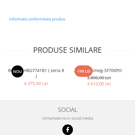
Informatii conformitate produs
PRODUSE SIMILARE
BOSCH HBG7741B1 ( seria 8
Cuptor-Smeg-SF700PO
-190 LEI
NOU
)
3.800,00 Lei
4.375,00 Lei
3.610,00 Lei
SOCIAL
Urmareste-ne in social media