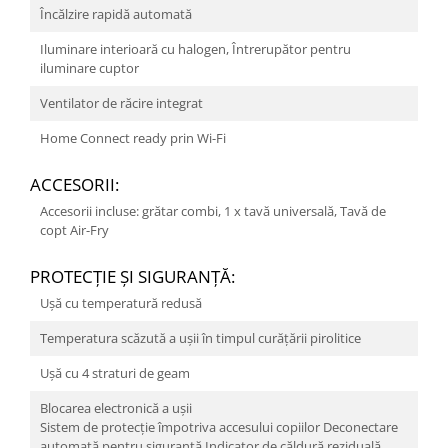
Încălzire rapidă automată
Iluminare interioară cu halogen, Întrerupător pentru
iluminare cuptor
Ventilator de răcire integrat
Home Connect ready prin Wi-Fi
ACCESORII:
Accesorii incluse: grătar combi, 1 x tavă universală, Tavă de
copt Air-Fry
PROTECŢIE ŞI SIGURANŢĂ:
Uşă cu temperatură redusă
Temperatura scăzută a ușii în timpul curățării pirolitice
Uşă cu 4 straturi de geam
Blocarea electronică a uşii
Sistem de protecţie împotriva accesului copiilor Deconectare
automată pentru siguranţă Indicator de căldură reziduală