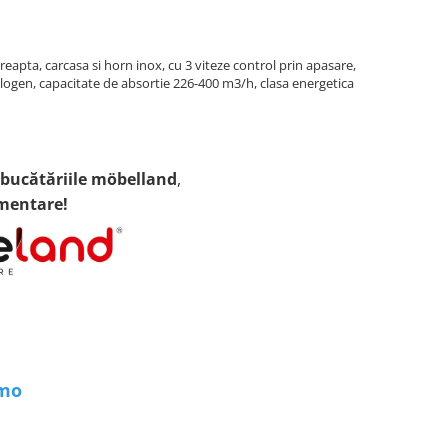
eapta, carcasa si horn inox, cu 3 viteze control prin apasare,
logen, capacitate de absortie 226-400 m3/h, clasa energetica
bucătăriile möbelland
,
imentare!
mo