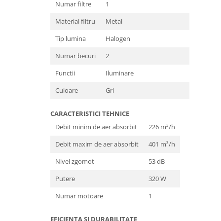
Numar filtre
1
Material filtru
Metal
Tip lumina
Halogen
Numar becuri
2
Functii
Iluminare
Culoare
Gri
CARACTERISTICI TEHNICE
Debit minim de aer absorbit
226 m³/h
Debit maxim de aer absorbit
401 m³/h
Nivel zgomot
53 dB
Putere
320 W
Numar motoare
1
EFICIENTA SI DURABILITATE