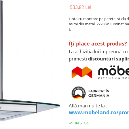
533,82 Lei
Hota cu montare pe perete, sticla dr
asimi din metal, 2x28 W iluminat ha
E
Îţi place acest produs?
La achiziţia lui împreună cu
primesti
discounturi supl
Află mai multe la :
www.mobeland.ro/pro
IN STOC