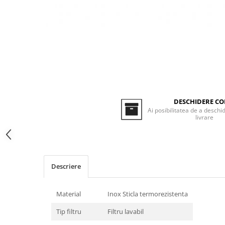
Inductie
Mixte
Plite cu hota integrata
DESCHIDERE CO
Ai posibilitatea de a deschid
livrare
Descriere
Material
Inox Sticla termorezistenta
Tip filtru
Filtru lavabil