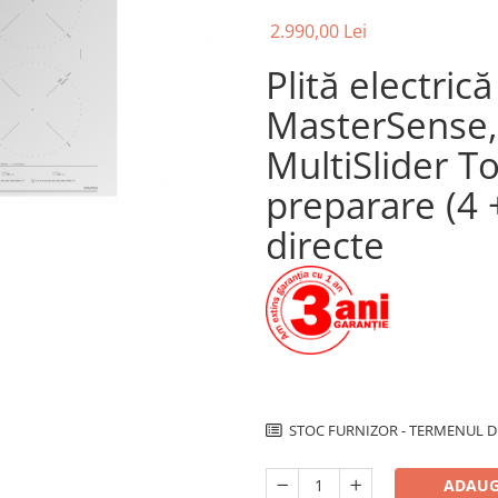
2.990,00 Lei
Plită electric
MasterSense, c
MultiSlider T
preparare (4 +
directe
STOC FURNIZOR - TERMENUL DE
ADAUG