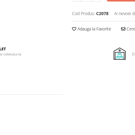
Cod Produs:
C2078
Ai nevoie d
Adauga la Favorite
Cere 
LET
e coletului la
D