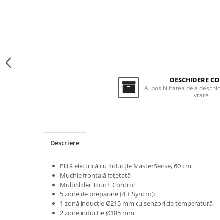
Inductie
Mixte
Plite cu hota integrata
DESCHIDERE CO
Ai posibilitatea de a deschid
livrare
Descriere
Plită electrică cu inducţie MasterSense, 60 cm
Muchie frontală faţetată
MultiSlider Touch Control
5 zone de preparare (4 + Syncro):
1 zonă inducţie Ø215 mm cu senzori de temperatură
2 zone inducţie Ø185 mm