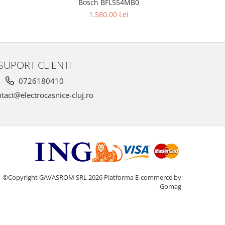
Bosch BFL554MB0
BOSC
NOU
1.580,00 Lei
SUPORT CLIENTI
0726180410
tact@electrocasnice-cluj.ro
©Copyright GAVASROM SRL 2026
Platforma E-commerce by
Gomag