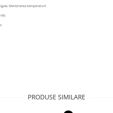
 la tigaie, Menţinerea temperaturii
0 W)
mm
PRODUSE SIMILARE