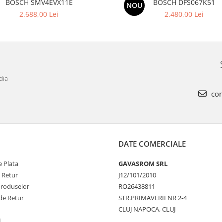
BOSCH SMV4EVX11E
BOSCH DFS067K51
NOU
2.688,00 Lei
2.480,00 Lei
dia
con
DATE COMERCIALE
 Plata
GAVASROM SRL
e Retur
J12/101/2010
Produselor
RO26438811
de Retur
STR.PRIMAVERII NR 2-4
CLUJ NAPOCA, CLUJ
L