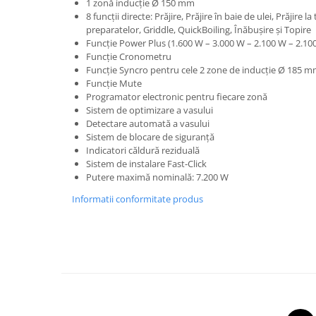
1 zonă inducţie Ø 150 mm
8 funcţii directe: Prăjire, Prăjire în baie de ulei, Prăjire
preparatelor, Griddle, QuickBoiling, Înăbuşire şi Topire
Funcţie Power Plus (1.600 W – 3.000 W – 2.100 W – 2.10
Funcţie Cronometru
Funcţie Syncro pentru cele 2 zone de inducţie Ø 185 
Funcţie Mute
Programator electronic pentru fiecare zonă
Sistem de optimizare a vasului
Detectare automată a vasului
Sistem de blocare de siguranţă
Indicatori căldură reziduală
Sistem de instalare Fast-Click
Putere maximă nominală: 7.200 W
Informatii conformitate produs