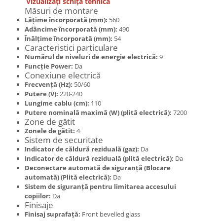
Vizualizați schița tehnica
Măsuri de montare
Lățime încorporată (mm):
560
Adâncime încorporată (mm):
490
Înălțime încorporată (mm):
54
Caracteristici particulare
Numărul de niveluri de energie electrică:
9
Funcţie Power:
Da
Conexiune electrică
Frecvență (Hz):
50/60
Putere (V):
220-240
Lungime cablu (cm):
110
Putere nominală maximă (W) (plită electrică):
7200
Zone de gătit
Zonele de gătit:
4
Sistem de securitate
Indicator de căldură reziduală (gaz):
Da
Indicator de căldură reziduală (plită electrică):
Da
Deconectare automată de siguranță (Blocare
automată) (Plită electrică):
Da
Sistem de siguranţă pentru limitarea accesului
copiilor:
Da
Finisaje
Finisaj suprafață:
Front bevelled glass