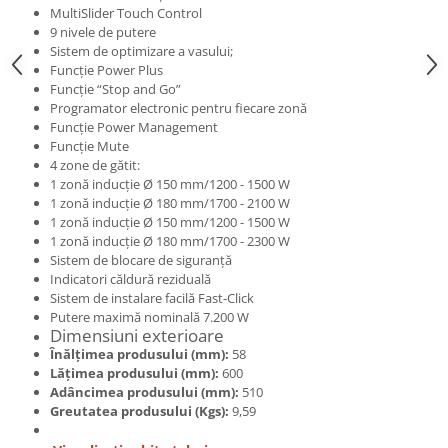
MultiSlider Touch Control
9 nivele de putere
Sistem de optimizare a vasului;
Funcţie Power Plus
Funcţie “Stop and Go”
Programator electronic pentru fiecare zonă
Funcţie Power Management
Funcţie Mute
4 zone de gătit:
1 zonă inducţie Ø 150 mm/1200 - 1500 W
1 zonă inducţie Ø 180 mm/1700 - 2100 W
1 zonă inducţie Ø 150 mm/1200 - 1500 W
1 zonă inducţie Ø 180 mm/1700 - 2300 W
Sistem de blocare de siguranţă
Indicatori căldură reziduală
Sistem de instalare facilă Fast-Click
Putere maximă nominală 7.200 W
Dimensiuni exterioare
Înălțimea produsului (mm):
58
Lățimea produsului (mm):
600
Adâncimea produsului (mm):
510
Greutatea produsului (Kgs):
9,59