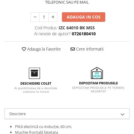
TELEFONIC SAU PE MAIL
Inductie
Mixte
ADAUGA IN COS
Plite cu hota integrata
Cod Produs:
IZC 64010 BK MSS
Ai nevoie de ajutor?
0726180410
Adauga la Favorite
Cere informatii
DEPOZITAM PRODUSELE
DESCHIDERE COLET
DEPOZITAM PRODUSELE PE TERMEN
Ai posibilitatea de a deschide
NELIMITAT
coletului la livrare
Descriere
Plită electrică cu inducţie, 60 cm;
Muchie frontală faţetata