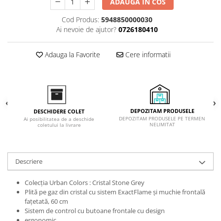
ADAUGA IN COS
Inductie
Cod Produs:
5948850000030
Mixte
Ai nevoie de ajutor?
0726180410
Plite cu hota integrata
Adauga la Favorite
Cere informatii
DEPOZITAM PRODUSELE
DESCHIDERE COLET
DEPOZITAM PRODUSELE PE TERMEN
Ai posibilitatea de a deschide
NELIMITAT
coletului la livrare
Descriere
Colecţia Urban Colors : Cristal Stone Grey
Plită pe gaz din cristal cu sistem ExactFlame şi muchie frontală
faţetată, 60 cm
Sistem de control cu butoane frontale cu design
ergonomic