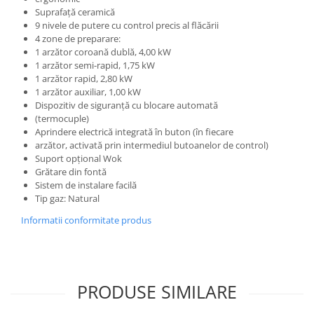
Suprafață ceramică
9 nivele de putere cu control precis al flăcării
4 zone de preparare:
1 arzător coroană dublă, 4,00 kW
1 arzător semi-rapid, 1,75 kW
1 arzător rapid, 2,80 kW
1 arzător auxiliar, 1,00 kW
Dispozitiv de siguranță cu blocare automată
(termocuple)
Aprindere electrică integrată în buton (în fiecare
arzător, activată prin intermediul butoanelor de control)
Suport opțional Wok
Grătare din fontă
Sistem de instalare facilă
Tip gaz: Natural
Informatii conformitate produs
PRODUSE SIMILARE