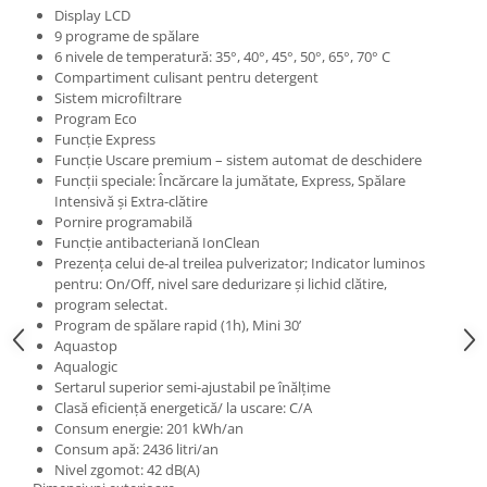
Display LCD
9 programe de spălare
6 nivele de temperatură: 35°, 40°, 45°, 50°, 65°, 70° C
Compartiment culisant pentru detergent
Sistem microfiltrare
Program Eco
Funcţie Express
Funcţie Uscare premium – sistem automat de deschidere
Funcţii speciale: Încărcare la jumătate, Express, Spălare
Intensivă și Extra-clătire
Pornire programabilă
Funcţie antibacteriană IonClean
Prezenţa celui de-al treilea pulverizator; Indicator luminos
pentru: On/Off, nivel sare dedurizare şi lichid clătire,
program selectat.
Program de spălare rapid (1h), Mini 30’
Aquastop
Aqualogic
Sertarul superior semi-ajustabil pe înălţime
Clasă eficienţă energetică/ la uscare: C/A
Consum energie: 201 kWh/an
Consum apă: 2436 litri/an
Nivel zgomot: 42 dB(A)