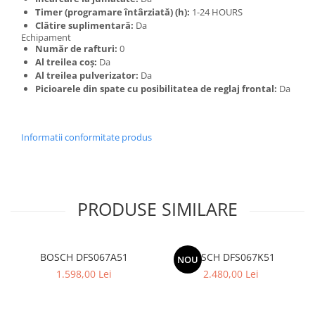
Timer (programare întârziată) (h):
1-24 HOURS
Clătire suplimentară:
Da
Echipament
Număr de rafturi:
0
Al treilea coș:
Da
Al treilea pulverizator:
Da
Picioarele din spate cu posibilitatea de reglaj frontal:
Da
Informatii conformitate produs
PRODUSE SIMILARE
BOSCH DFS067A51
BOSCH DFS067K51
NOU
1.598,00 Lei
2.480,00 Lei