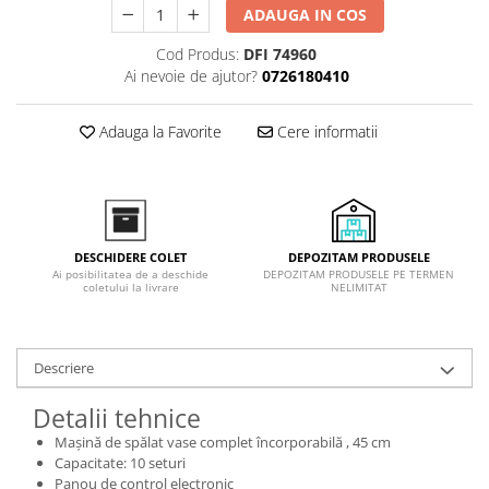
ADAUGA IN COS
Inductie
Mixte
Cod Produs:
DFI 74960
Plite cu hota integrata
Ai nevoie de ajutor?
0726180410
Adauga la Favorite
Cere informatii
DEPOZITAM PRODUSELE
DESCHIDERE COLET
DEPOZITAM PRODUSELE PE TERMEN
Ai posibilitatea de a deschide
NELIMITAT
coletului la livrare
Descriere
Detalii tehnice
Mașină de spălat vase complet încorporabilă , 45 cm
Capacitate: 10 seturi
Panou de control electronic