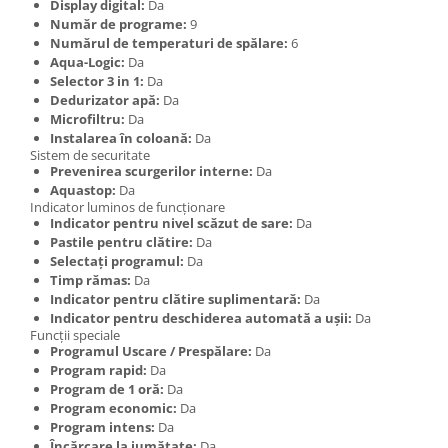
Display digital:
Da
Număr de programe:
9
Numărul de temperaturi de spălare:
6
Aqua-Logic:
Da
Selector 3 in 1:
Da
Dedurizator apă:
Da
Microfiltru:
Da
Instalarea în coloană:
Da
Sistem de securitate
Prevenirea scurgerilor interne:
Da
Aquastop:
Da
Indicator luminos de funcționare
Indicator pentru nivel scăzut de sare:
Da
Pastile pentru clătire:
Da
Selectați programul:
Da
Timp rămas:
Da
Indicator pentru clătire suplimentară:
Da
Indicator pentru deschiderea automată a ușii:
Da
Funcții speciale
Programul Uscare / Prespălare:
Da
Program rapid:
Da
Program de 1 oră:
Da
Program economic:
Da
Program intens:
Da
Încărcare la jumătate:
Da