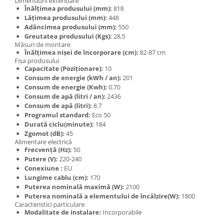
Dimensiuni exterioare
Înălțimea produsului (mm):
818
Lățimea produsului (mm):
448
Adâncimea produsului (mm):
550
Greutatea produsului (Kgs):
28,5
Măsuri de montare
Înălțimea nișei de încorporare (cm):
82-87 cm
Fișa produsului
Capacitate (Poziţionare):
10
Consum de energie (kWh / an):
201
Consum de energie (Kwh):
0.70
Consum de apă (litri / an):
2436
Consum de apă (litri):
8.7
Programul standard:
Eco 50
Durată ciclu(minute):
184
Zgomot (dB):
45
Alimentare electrică
Frecvență (Hz):
50
Putere (V):
220-240
Conexiune :
EU
Lungime cablu (cm):
170
Puterea nominală maximă (W):
2100
Puterea nominală a elementului de încălzire(W):
1800
Caracteristici particulare
Modalitate de instalare:
Incorporabile