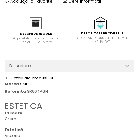
Adauga la Favorite
Cere informatii
Domino( seturi modulare)
Electrice
Gaz
Inductie
DEPOZITAM PRODUSELE
DESCHIDERE COLET
Mixte
DEPOZITAM PRODUSELE PE TERMEN
Ai posibilitatea de a deschide
NELIMITAT
coletului la livrare
Plite cu hota integrata
Descriere
Detalii ale produsului
Marca
SMEG
Referinta
SR964PGH
ESTETICA
Culoare
Crem
Estetică
Victoria