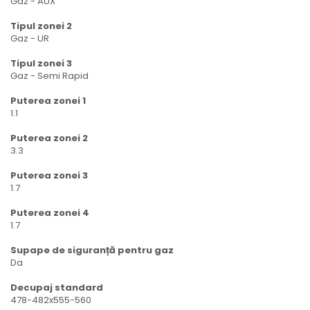
Gaz - AUX
Tipul zonei 2
Gaz - UR
Tipul zonei 3
Gaz - Semi Rapid
Puterea zonei 1
1.1
Puterea zonei 2
3.3
Puterea zonei 3
1.7
Puterea zonei 4
1.7
Supape de siguranță pentru gaz
Da
Decupaj standard
478-482x555-560