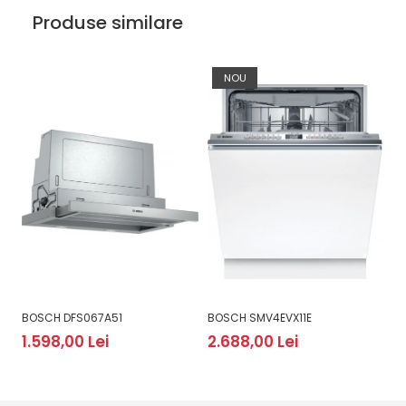
Produse similare
NOU
BOSCH DFS067A51
BOSCH SMV4EVX11E
B
1.598,00 Lei
2.688,00 Lei
2