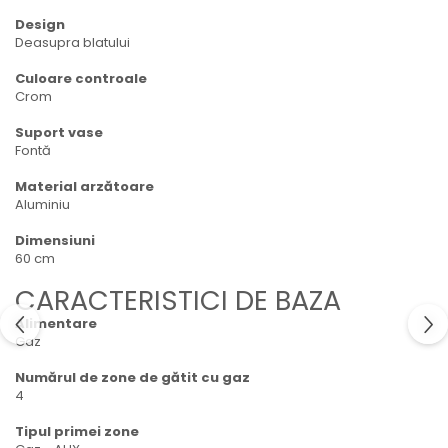
Design
Deasupra blatului
Culoare controale
Crom
Suport vase
Fontă
Material arzătoare
Aluminiu
Dimensiuni
60 cm
CARACTERISTICI DE BAZA
Alimentare
Gaz
Numărul de zone de gătit cu gaz
4
Tipul primei zone