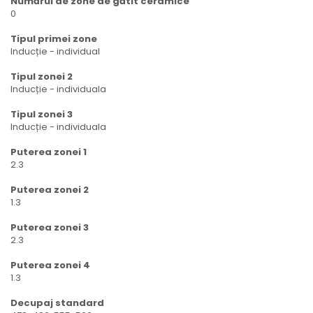
Numărul de zone de gătit ceramice
0
Tipul primei zone
Inducție - individual
Tipul zonei 2
Inducție - individuala
Tipul zonei 3
Inducție - individuala
Puterea zonei 1
2.3
Puterea zonei 2
1.3
Puterea zonei 3
2.3
Puterea zonei 4
1.3
Decupaj standard