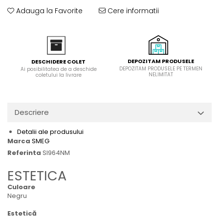
Domino( seturi modulare)
Adauga la Favorite
Cere informatii
Electrice
Gaz
Inductie
Mixte
DEPOZITAM PRODUSELE
DESCHIDERE COLET
DEPOZITAM PRODUSELE PE TERMEN
Ai posibilitatea de a deschide
Plite cu hota integrata
NELIMITAT
coletului la livrare
Descriere
Detalii ale produsului
Marca
SMEG
Referinta
SI964NM
ESTETICA
Culoare
Negru
Estetică