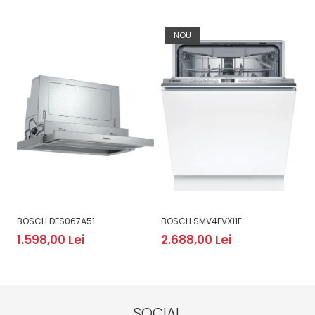
NOU
BOSCH DFS067A51
BOSCH SMV4EVX11E
B
1.598,00 Lei
2.688,00 Lei
2
SOCIAL