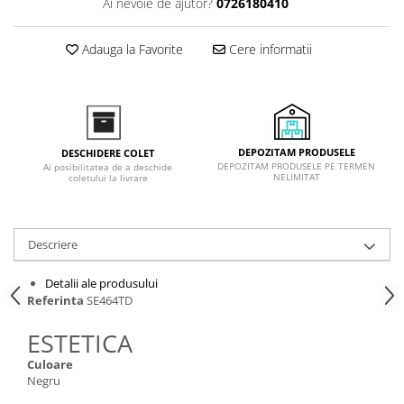
Ai nevoie de ajutor?
0726180410
Inductie
Mixte
Adauga la Favorite
Cere informatii
Plite cu hota integrata
DEPOZITAM PRODUSELE
DESCHIDERE COLET
DEPOZITAM PRODUSELE PE TERMEN
Ai posibilitatea de a deschide
NELIMITAT
coletului la livrare
Descriere
Detalii ale produsului
Referinta
SE464TD
ESTETICA
Culoare
Negru