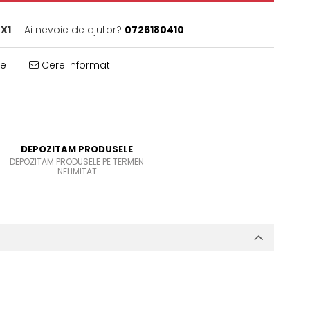
X1
Ai nevoie de ajutor?
0726180410
te
Cere informatii
DEPOZITAM PRODUSELE
DEPOZITAM PRODUSELE PE TERMEN
NELIMITAT