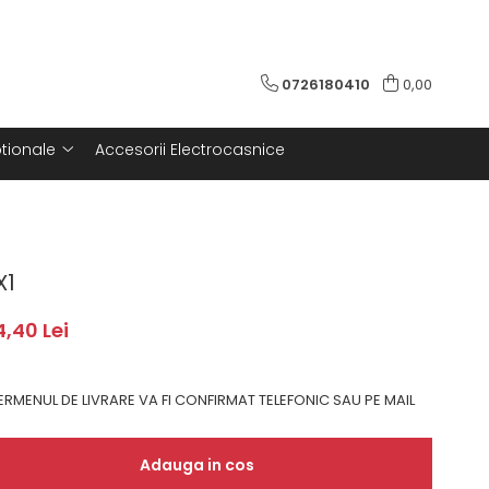
0726180410
0,00
tionale
Accesorii Electrocasnice
X1
4,40 Lei
RMENUL DE LIVRARE VA FI CONFIRMAT TELEFONIC SAU PE MAIL
Adauga in cos