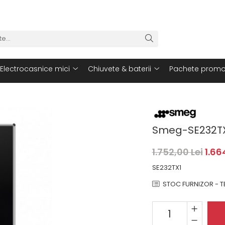
Electrocasnice mici
Chiuvete & baterii
Pachete promo
Smeg-SE232T
1.752,00 Lei
1.66
SE232TX1
STOC FURNIZOR - TE