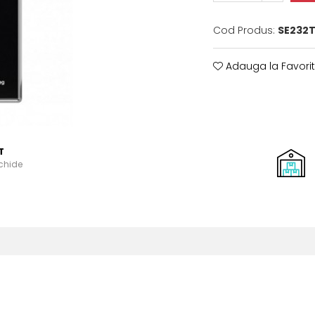
Cod Produs:
SE232T
Adauga la Favori
T
schide