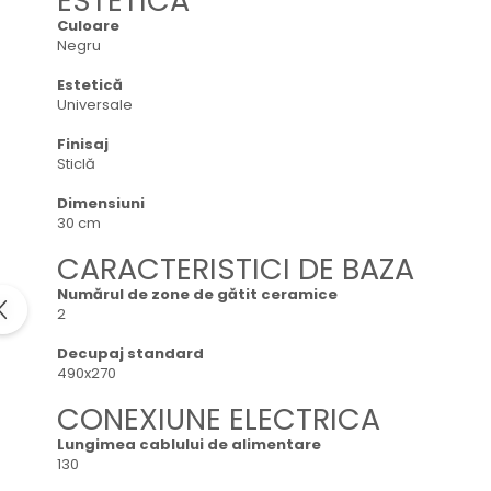
ESTETICA
Domino( seturi modulare)
Culoare
Negru
Electrice
Gaz
Estetică
Inductie
Universale
Mixte
Finisaj
Plite cu hota integrata
Sticlă
Dimensiuni
30 cm
CARACTERISTICI DE BAZA
Numărul de zone de gătit ceramice
2
Decupaj standard
490x270
CONEXIUNE ELECTRICA
Lungimea cablului de alimentare
130