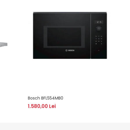
Bosch BFL554MB0
BOSCH
1.580,00 Lei
4.37