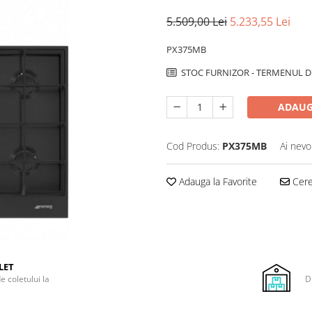
5.509,00 Lei
5.233,55 Lei
PX375MB
STOC FURNIZOR - TERMENUL DE
ADAUG
Cod Produs:
PX375MB
Ai nevo
Adauga la Favorite
Cere 
LET
e coletului la
D