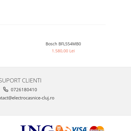
Bosch BFL554MB0
BOSC
NOU
1.580,00 Lei
SUPORT CLIENTI
0726180410
tact@electrocasnice-cluj.ro