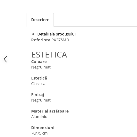
Inductie
Mixte
Descriere
Plite cu hota integrata
Detalii ale produsului
Referinta
PX375MB
ESTETICA
Culoare
Negru mat
Estetică
Classica
Finisaj
Negru mat
Material arzătoare
Aluminiu
Dimensiuni
70/75 cm