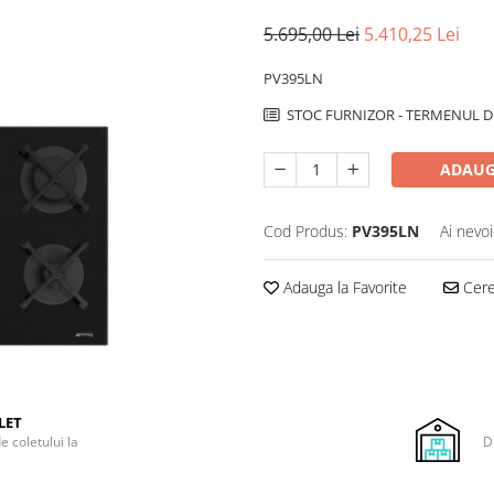
5.695,00 Lei
5.410,25 Lei
PV395LN
STOC FURNIZOR - TERMENUL DE
ADAUG
Cod Produs:
PV395LN
Ai nevoi
Adauga la Favorite
Cere 
LET
e coletului la
D