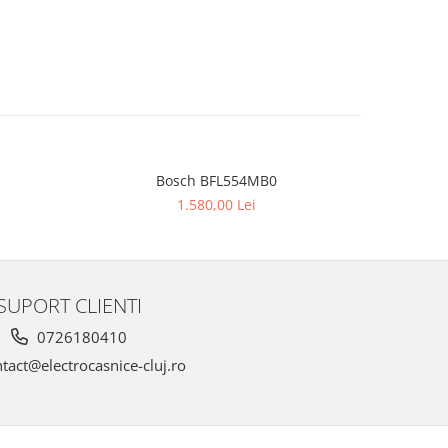
Bosch BFL554MB0
BOSC
NOU
1.580,00 Lei
SUPORT CLIENTI
0726180410
tact@electrocasnice-cluj.ro