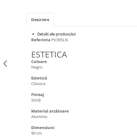
Inductie
Mixte
Descriere
Plite cu hota integrata
Detalii ale produsului
Referinta
PV395LN
ESTETICA
Culoare
Negru
Estetică
Classica
Finisaj
Sticlă
Material arzătoare
Aluminiu
Dimensiuni
90 cm