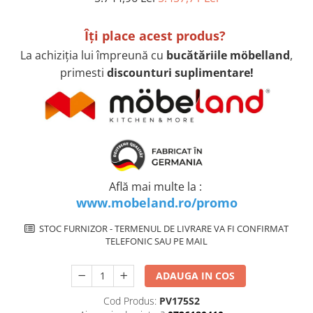
superioara
Cuptoare cu microunde
Pachete chiuvete si baterii
Masini de spalat rufe cu uscator
Hote
Îţi place acest produs?
Masini de spalat rufe slim
Cu montare pe perete
(adancime 40-47 cm)
La achiziţia lui împreună cu
bucătăriile möbelland
,
Hote cu montare in blat
Uscatoare de rufe
primesti
discounturi suplimentare!
Hote cu montare pe colt
Vitrine frigorifice si minibaruri
Hote rustice
Hote tip insula
Incorporate
Integrate in tavan
Masini de spalat vase
Află mai multe la :
Complet incorporabile
www.mobeland.ro/promo
Partial incorporabile
STOC FURNIZOR - TERMENUL DE LIVRARE VA FI CONFIRMAT
Plite
TELEFONIC SAU PE MAIL
Ceramica
Domino( seturi modulare)
ADAUGA IN COS
Electrice
Cod Produs:
PV175S2
Gaz