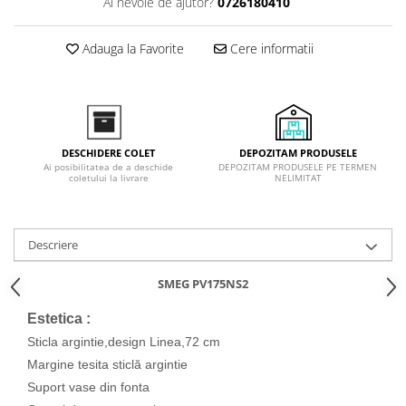
Ai nevoie de ajutor?
0726180410
Inductie
Mixte
Adauga la Favorite
Cere informatii
Plite cu hota integrata
DEPOZITAM PRODUSELE
DESCHIDERE COLET
DEPOZITAM PRODUSELE PE TERMEN
Ai posibilitatea de a deschide
NELIMITAT
coletului la livrare
Descriere
SMEG PV175NS2
Estetica :
Sticla argintie,design Linea,72 cm
Margine tesita sticlă argintie
Suport vase din fonta