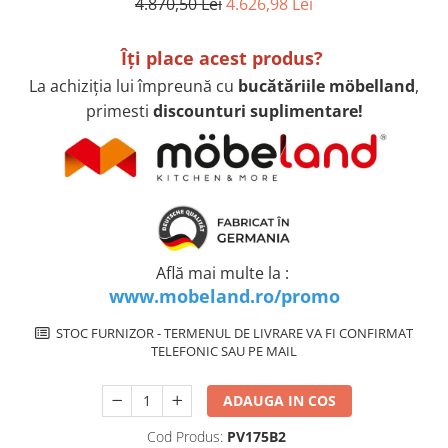
superioara
4.870,50 Lei
4.626,98 Lei
Cuptoare cu microunde
Pachete chiuvete si baterii
Masini de spalat rufe cu uscator
Hote
Masini de spalat rufe slim
Îţi place acest produs?
Cu montare pe perete
(adancime 40-47 cm)
La achiziţia lui împreună cu
bucătăriile möbelland
,
Hote cu montare in blat
Uscatoare de rufe
primesti
discounturi suplimentare!
Hote cu montare pe colt
Vitrine frigorifice si minibaruri
Hote rustice
Hote tip insula
Incorporate
Integrate in tavan
Masini de spalat vase
Află mai multe la :
Complet incorporabile
www.mobeland.ro/promo
Partial incorporabile
Plite
STOC FURNIZOR - TERMENUL DE LIVRARE VA FI CONFIRMAT
TELEFONIC SAU PE MAIL
Ceramica
Domino( seturi modulare)
ADAUGA IN COS
Electrice
Cod Produs:
PV175B2
Gaz