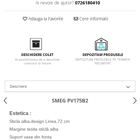
Ai nevoie de ajutor?
0726180410
Inductie
Mixte
Adauga la Favorite
Cere informatii
Plite cu hota integrata
DEPOZITAM PRODUSELE
DESCHIDERE COLET
DEPOZITAM PRODUSELE PE TERMEN
Ai posibilitatea de a deschide
NELIMITAT
coletului la livrare
Descriere
SMEG PV175B2
Estetica :
Sticla alba,design Linea,72 cm
Margine tesita sticlă alba
Suport vase din fonta