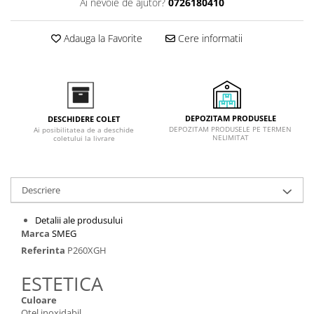
Ai nevoie de ajutor?
0726180410
Inductie
Mixte
Adauga la Favorite
Cere informatii
Plite cu hota integrata
DEPOZITAM PRODUSELE
DESCHIDERE COLET
DEPOZITAM PRODUSELE PE TERMEN
Ai posibilitatea de a deschide
NELIMITAT
coletului la livrare
Descriere
Detalii ale produsului
Marca
SMEG
Referinta
P260XGH
ESTETICA
Culoare
Oțel inoxidabil