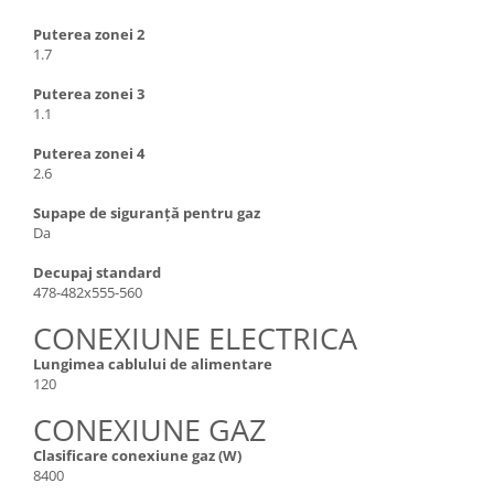
Puterea zonei 2
1.7
Puterea zonei 3
1.1
Puterea zonei 4
2.6
Supape de siguranță pentru gaz
Da
Decupaj standard
478-482x555-560
CONEXIUNE ELECTRICA
Lungimea cablului de alimentare
120
CONEXIUNE GAZ
Clasificare conexiune gaz (W)
8400