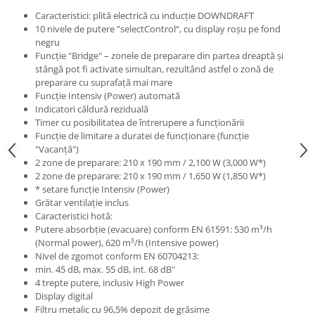
Caracteristici: plită electrică cu inducţie DOWNDRAFT
10 nivele de putere ”selectControl“, cu display roşu pe fond
negru
Funcţie "Bridge" – zonele de preparare din partea dreaptă şi
stângă pot fi activate simultan, rezultând astfel o zonă de
preparare cu suprafaţă mai mare
Funcţie Intensiv (Power) automată
Indicatori căldură reziduală
Timer cu posibilitatea de întrerupere a funcţionării
Funcţie de limitare a duratei de funcţionare (funcţie
"Vacanţă")
2 zone de preparare: 210 x 190 mm / 2,100 W (3,000 W*)
2 zone de preparare: 210 x 190 mm / 1,650 W (1,850 W*)
* setare funcţie Intensiv (Power)
Grătar ventilaţie inclus
Caracteristici hotă:
Putere absorbţie (evacuare) conform EN 61591: 530 m³/h
(Normal power), 620 m³/h (Intensive power)
Nivel de zgomot conform EN 60704213:
min. 45 dB, max. 55 dB, int. 68 dB"
4 trepte putere, inclusiv High Power
Display digital
Filtru metalic cu 96,5% depozit de grăsime