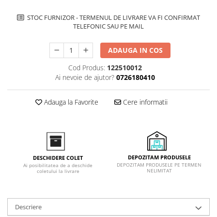
Inductie
STOC FURNIZOR - TERMENUL DE LIVRARE VA FI CONFIRMAT
Mixte
TELEFONIC SAU PE MAIL
Plite cu hota integrata
ADAUGA IN COS
Cod Produs:
122510012
Ai nevoie de ajutor?
0726180410
Adauga la Favorite
Cere informatii
DEPOZITAM PRODUSELE
DESCHIDERE COLET
DEPOZITAM PRODUSELE PE TERMEN
Ai posibilitatea de a deschide
NELIMITAT
coletului la livrare
Descriere