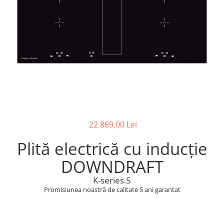
superioara
Cuptoare cu microunde
Pachete chiuvete si baterii
Masini de spalat rufe cu uscator
Hote
Masini de spalat rufe slim
Cu montare pe perete
(adancime 40-47 cm)
Hote cu montare in blat
Uscatoare de rufe
Hote cu montare pe colt
Vitrine frigorifice si minibaruri
Hote rustice
Hote tip insula
Incorporate
Integrate in tavan
Masini de spalat vase
22.869,00 Lei
Complet incorporabile
Plită electrică cu inducţie
Partial incorporabile
DOWNDRAFT
Plite
K-series.5
Ceramica
Promisiunea noastră de calitate 5 ani garantat
Domino( seturi modulare)
Electrice
Gaz