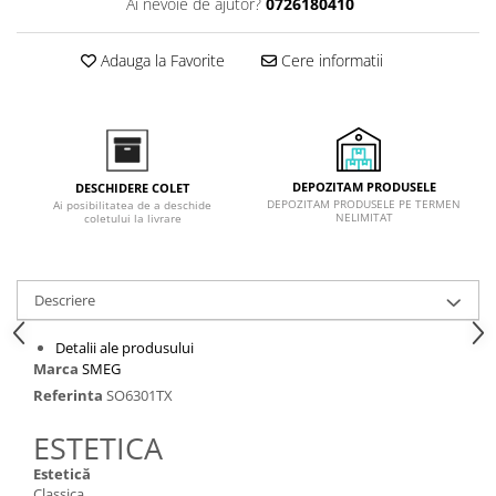
Ai nevoie de ajutor?
0726180410
Inductie
Mixte
Adauga la Favorite
Cere informatii
Plite cu hota integrata
DEPOZITAM PRODUSELE
DESCHIDERE COLET
DEPOZITAM PRODUSELE PE TERMEN
Ai posibilitatea de a deschide
NELIMITAT
coletului la livrare
Descriere
Detalii ale produsului
Marca
SMEG
Referinta
SO6301TX
ESTETICA
Estetică
Classica